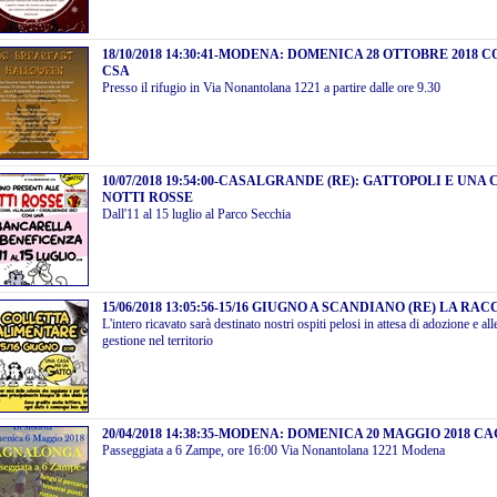
18/10/2018 14:30:41
-
MODENA: DOMENICA 28 OTTOBRE 2018 
CSA
Presso il rifugio in Via Nonantolana 1221 a partire dalle ore 9.30
10/07/2018 19:54:00
-
CASALGRANDE (RE): GATTOPOLI E UNA 
NOTTI ROSSE
Dall'11 al 15 luglio al Parco Secchia
15/06/2018 13:05:56
-
15/16 GIUGNO A SCANDIANO (RE) LA RA
L'intero ricavato sarà destinato nostri ospiti pelosi in attesa di adozione e al
gestione nel territorio
20/04/2018 14:38:35
-
MODENA: DOMENICA 20 MAGGIO 2018 C
Passeggiata a 6 Zampe, ore 16:00 Via Nonantolana 1221 Modena