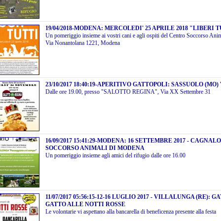
19/04/2018
-
MODENA: MERCOLEDI' 25 APRILE 2018 "LIBERI T
Un pomeriggio insieme ai vostri cani e agli ospiti del Centro Soccorso Anim
Via Nonantolana 1221, Modena
23/10/2017 18:40:19
-
APERITIVO GATTOPOLI: SASSUOLO (MO) 
Dalle ore 19.00, presso "SALOTTO REGINA", Via XX Settembre 31
16/09/2017 15:41:29
-
MODENA: 16 SETTEMBRE 2017 - CAGNAL
SOCCORSO ANIMALI DI MODENA
Un pomeriggio insieme agli amici del rifugio dalle ore 16.00
11/07/2017 05:56:15
-
12-16 LUGLIO 2017 - VILLALUNGA (RE): 
GATTO ALLE NOTTI ROSSE
Le volontarie vi aspettano alla bancarella di beneficenza presente alla festa