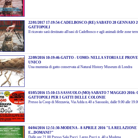
22/01/2017 17:19:54
-
CADELBOSCO (RE) SABATO 28 GENNAIO 
GATTOPOLI
Il ricavato sarà destinato all'oasi di Cadelbosco e agli animali delle zone ter
22/09/2016 10:19:46
-
GATTO - UOMO: NELLA STORIA LE PROVE
UNICO
Una mummia di gatto conservata al Natural History Museum di Londra
03/05/2016 15:10:13
-
SASSUOLO (MO) SABATO 7 MAGGIO 2016
GATTOPOLI PER I GATTI DELLE COLONIE
Presso la Coop di Mezzavia, Via Adda n.40 a Sassuolo, dalle 9.00 alle 19.
04/04/2016 12:51:30
-
MODENA - 8 APRILE 2016 "LA RELAZIONE
E...DOMANI?"
Dalle ore 21.00 Presso Sala Pucci, Largo Pucci n. 40 a Modena