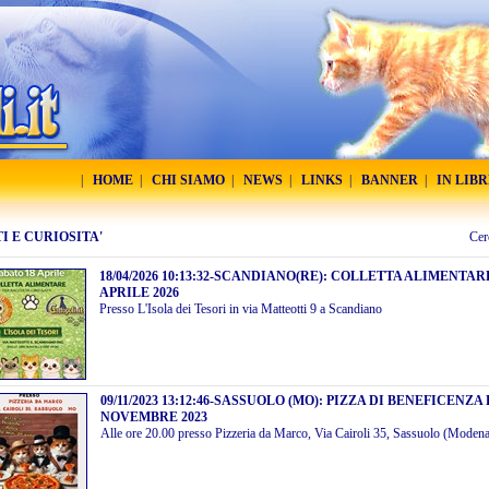
|
HOME
|
CHI SIAMO
|
NEWS
|
LINKS
|
BANNER
|
IN LIB
I E CURIOSITA'
Cer
18/04/2026 10:13:32
-
SCANDIANO(RE): COLLETTA ALIMENTARE
APRILE 2026
Presso L'Isola dei Tesori in via Matteotti 9 a Scandiano
09/11/2023 13:12:46
-
SASSUOLO (MO): PIZZA DI BENEFICENZA 
NOVEMBRE 2023
Alle ore 20.00 presso Pizzeria da Marco, Via Cairoli 35, Sassuolo (Moden