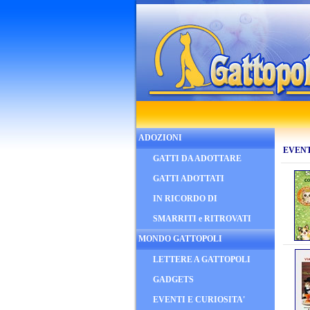
ADOZIONI
EVENT
GATTI DA ADOTTARE
GATTI ADOTTATI
IN RICORDO DI
SMARRITI e RITROVATI
MONDO GATTOPOLI
LETTERE A GATTOPOLI
GADGETS
EVENTI E CURIOSITA'