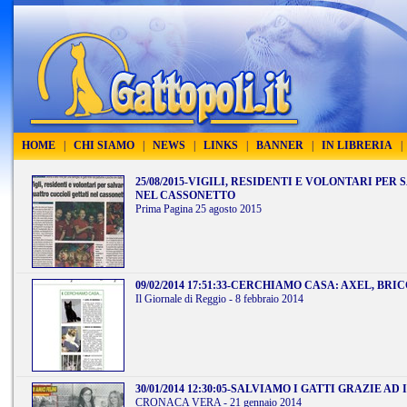
HOME
|
CHI SIAMO
|
NEWS
|
LINKS
|
BANNER
|
IN LIBRERIA
|
25/08/2015
-
VIGILI, RESIDENTI E VOLONTARI PER
NEL CASSONETTO
Prima Pagina 25 agosto 2015
09/02/2014 17:51:33
-
CERCHIAMO CASA: AXEL, BRIC
Il Giornale di Reggio - 8 febbraio 2014
30/01/2014 12:30:05
-
SALVIAMO I GATTI GRAZIE AD
CRONACA VERA - 21 gennaio 2014