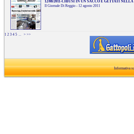
12/08/2011
-
CHIUSI IN UN SACCO E GETTATI NELLA
Il Giornale Di Reggio - 12 agosto 2011
1
2
3
4
5
...
>
>>
Informativa s