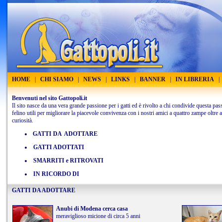
HOME
|
CHI SIAMO
|
NEWS
|
LINKS
|
BANNER
|
IN LIBRERIA
|
Benvenuti nel sito Gattopoli.it
Il sito nasce da una vera grande passione per i gatti ed è rivolto a chi condivide questa pas
felino utili per migliorare la piacevole convivenza con i nostri amici a quattro zampe oltre a 
curiosità.
GATTI DA
ADOTTARE
GATTI ADOTTATI
SMARRITI e RITROVATI
IN RICORDO DI
GATTI DA ADOTTARE
Anubi di Modena cerca casa
meraviglioso micione di circa 5 anni