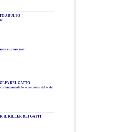
TTO ADULTO
re
ione sui vaccini?
OLPA DEL GATTO
 continuamente lo sciacquone del water
 IL KILLER DEI GATTI