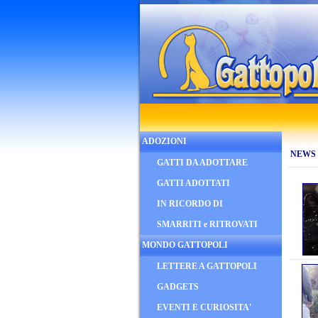
ADOZIONI
NEWS
GATTI DA ADOTTARE
GATTI ADOTTATI
IN RICORDO DI
SMARRITI e RITROVATI
MONDO GATTOPOLI
LETTERE A GATTOPOLI
GADGETS
EVENTI E CURIOSITA'