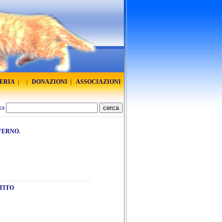
RERIA
|
|
DONAZIONI
|
ASSOCIAZIONI
ca
VERNO.
TITO