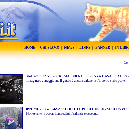
|
HOME
|
CHI SIAMO
|
NEWS
|
LINKS
|
BANNER
|
IN LIB
Cer
26/11/2017 07:57:55
-
CREMA: 300 GATTI SENZA CASA PER L'IN
Inaugurato a maggio ma il gattile è ancora chiuso. E l'inverno è alle porte...
09/11/2017 13:43:54
-
SASSUOLO: LUPO CECOSLOVACCO INVES
Nonostante i soccorsi immediati, l'animale è deceduto