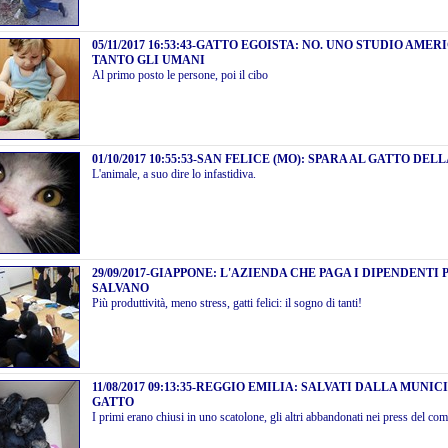
05/11/2017 16:53:43
-
GATTO EGOISTA: NO. UNO STUDIO AMER
TANTO GLI UMANI
Al primo posto le persone, poi il cibo
01/10/2017 10:55:53
-
SAN FELICE (MO): SPARA AL GATTO DEL
L'animale, a suo dire lo infastidiva.
29/09/2017
-
GIAPPONE: L'AZIENDA CHE PAGA I DIPENDENTI 
SALVANO
Più produttività, meno stress, gatti felici: il sogno di tanti!
11/08/2017 09:13:35
-
REGGIO EMILIA: SALVATI DALLA MUNICI
GATTO
I primi erano chiusi in uno scatolone, gli altri abbandonati nei press del co