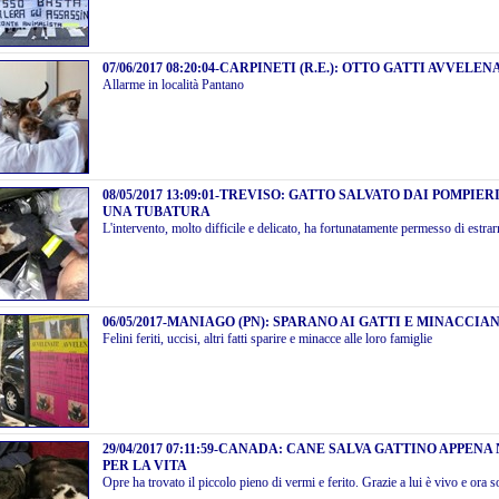
07/06/2017 08:20:04
-
CARPINETI (R.E.): OTTO GATTI AVVELEN
Allarme in località Pantano
08/05/2017 13:09:01
-
TREVISO: GATTO SALVATO DAI POMPIERI
UNA TUBATURA
L'intervento, molto difficile e delicato, ha fortunatamente permesso di estrar
06/05/2017
-
MANIAGO (PN): SPARANO AI GATTI E MINACCIAN
Felini feriti, uccisi, altri fatti sparire e minacce alle loro famiglie
29/04/2017 07:11:59
-
CANADA: CANE SALVA GATTINO APPENA 
PER LA VITA
Opre ha trovato il piccolo pieno di vermi e ferito. Grazie a lui è vivo e ora s