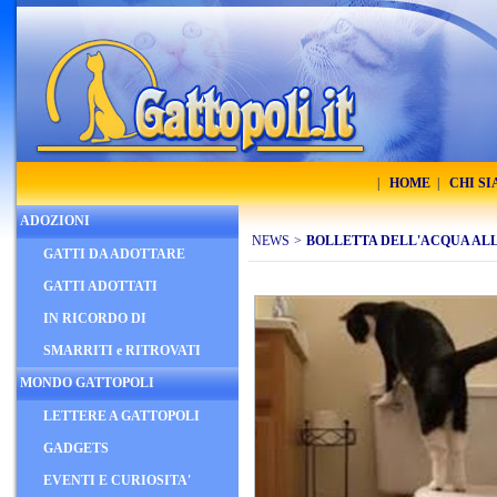
|
HOME
|
CHI S
ADOZIONI
NEWS
>
BOLLETTA DELL'ACQUA ALL
GATTI DA ADOTTARE
GATTI ADOTTATI
IN RICORDO DI
SMARRITI e RITROVATI
MONDO GATTOPOLI
LETTERE A GATTOPOLI
GADGETS
EVENTI E CURIOSITA'