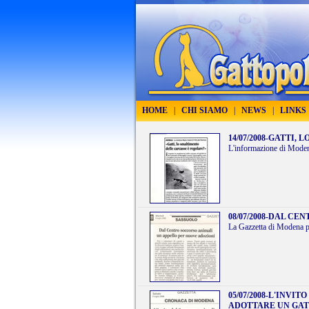
HOME
|
CHI SIAMO
|
NEWS
|
LINKS
14/07/2008
-
GATTI, 
L'informazione di Mode
08/07/2008
-
DAL CEN
La Gazzetta di Modena p
05/07/2008
-
L'INVITO
ADOTTARE UN GAT