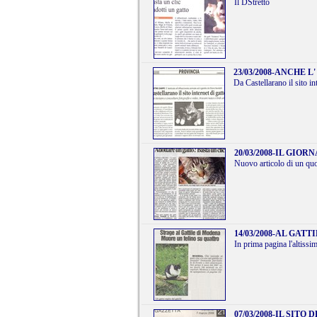
Il DStretto
23/03/2008
-
ANCHE L'
Da Castellarano il sito in
20/03/2008
-
IL GIORN
Nuovo articolo di un quot
14/03/2008
-
AL GATT
In prima pagina l'altissi
07/03/2008
-
IL SITO D