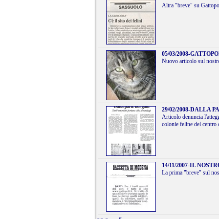
Altra "breve" su Gattopol
05/03/2008
-
GATTOPOL
Nuovo articolo sul nostr
29/02/2008
-
DALLA PA
Articolo denuncia l'atteg
colonie feline del centr
14/11/2007
-
IL NOSTR
La prima "breve" sul nos