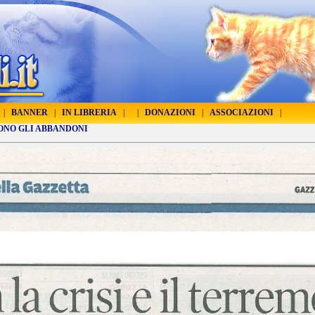
|
BANNER
|
IN LIBRERIA
|
|
DONAZIONI
|
ASSOCIAZIONI
|
CONO GLI ABBANDONI