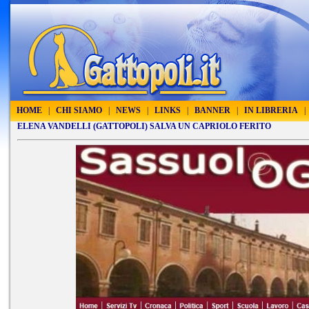
HOME
|
CHI SIAMO
|
NEWS
|
LINKS
|
BANNER
|
IN LIBRERIA
|
ELENA VANDELLI (GATTOPOLI) SALVA UN CAPRIOLO FERITO