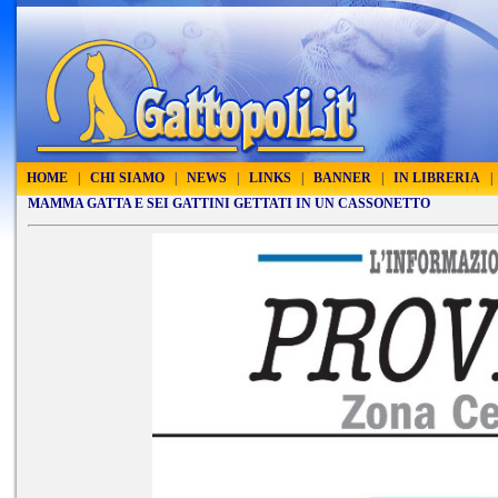
HOME
|
CHI SIAMO
|
NEWS
|
LINKS
|
BANNER
|
IN LIBRERIA
|
MAMMA GATTA E SEI GATTINI GETTATI IN UN CASSONETTO