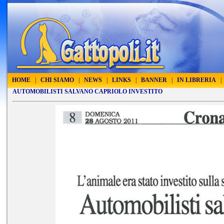
HOME
|
CHI SIAMO
|
NEWS
|
LINKS
|
BANNER
|
IN LIBRERIA
|
AUTOMOBILISTI SALVANO CAPRIOLO INVESTITO