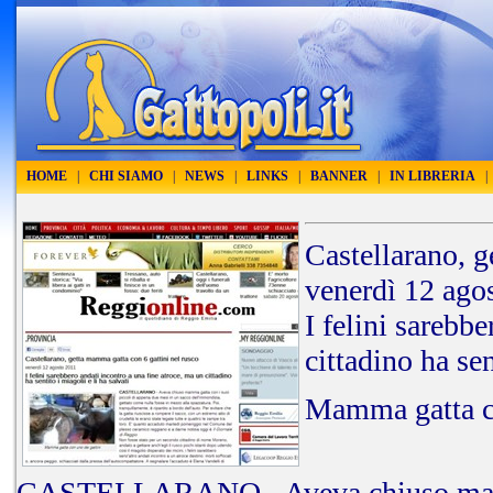
HOME
|
CHI SIAMO
|
NEWS
|
LINKS
|
BANNER
|
IN LIBRERIA
|
Castellarano, g
venerdì 12 ago
I felini sarebb
cittadino ha sen
Mamma gatta co
CASTELLARANO - Aveva chiuso mamma 