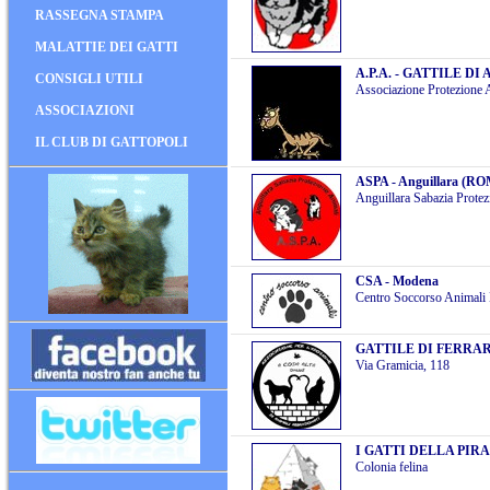
RASSEGNA STAMPA
MALATTIE DEI GATTI
A.P.A. - GATTILE D
CONSIGLI UTILI
Associazione Protezione 
ASSOCIAZIONI
IL CLUB DI GATTOPOLI
ASPA - Anguillara (R
Anguillara Sabazia Protez
CSA - Modena
Centro Soccorso Animal
GATTILE DI FERRARA -
Via Gramicia, 118
I GATTI DELLA PIRA
Colonia felina