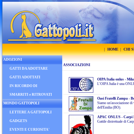
|
HOME
|
CHI 
ADOZIONI
ASSOCIAZIONI
GATTI DA ADOTTARE
GATTI ADOTTATI
OIPA Italia onlus - Mil
L’OIPA Italia è una ONLU
IN RICORDO DI
SMARRITI e RITROVATI
Oasi Fratelli Zampa - B
Siamo un'associazione di v
MONDO GATTOPOLI
dell'Emilia (BO).
LETTERE A GATTOPOLI
APAC ONLUS - Carpi
GADGETS
Gattile distrettuale di C
EVENTI E CURIOSITA'