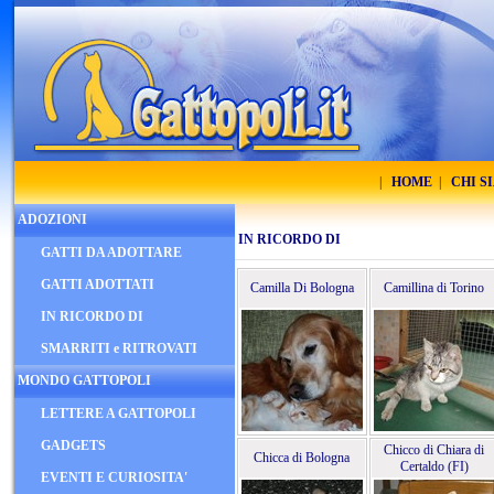
|
HOME
|
CHI S
ADOZIONI
IN RICORDO DI
GATTI DA ADOTTARE
GATTI ADOTTATI
Camilla Di Bologna
Camillina di Torino
IN RICORDO DI
SMARRITI e RITROVATI
MONDO GATTOPOLI
LETTERE A GATTOPOLI
GADGETS
Chicco di Chiara di
Chicca di Bologna
Certaldo (FI)
EVENTI E CURIOSITA'