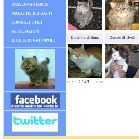
RASSEGNA STAMPA
MALATTIE DEI GATTI
CONSIGLI UTILI
ASSOCIAZIONI
Dolce Puc di Roma
Dorotea di Tivoli
IL CLUB DI GATTOPOLI
<<
<
1
2
3
4
5
...
>
>>