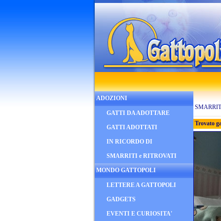
ADOZIONI
SMARRITI
GATTI DA ADOTTARE
Trovato ga
GATTI ADOTTATI
IN RICORDO DI
SMARRITI e RITROVATI
MONDO GATTOPOLI
LETTERE A GATTOPOLI
GADGETS
EVENTI E CURIOSITA'