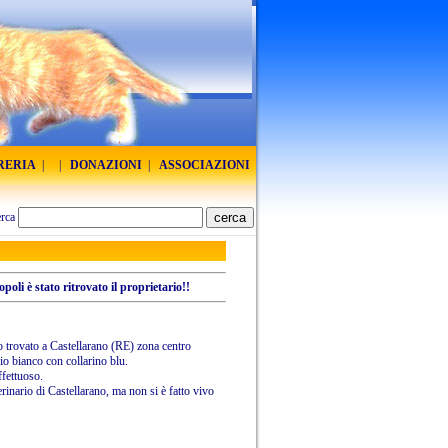
BRERIA
|
|
DONAZIONI
|
ASSOCIAZIONI
rca
poli è stato ritrovato il proprietario!!
o trovato a Castellarano (RE) zona centro
o bianco con collarino blu.
ffettuoso.
terinario di Castellarano, ma non si è fatto vivo