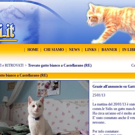
|
HOME
|
CHI SIAMO
|
NEWS
|
LINKS
|
BANNER
|
IN LI
 e RITROVATI
>
Trovato gatto bianco a Castellarano (RE)
Ce
tto bianco a Castellarano (RE)
Grazie all'annuncio su Gatto
25/01/13
.
La mattina del 20/01/13 è stat
comm.le Sidis un gatto maschi
Ha circa un'anno ed è molto a
E' stato contattato anche il ve
nessuno..
Per info contattare: