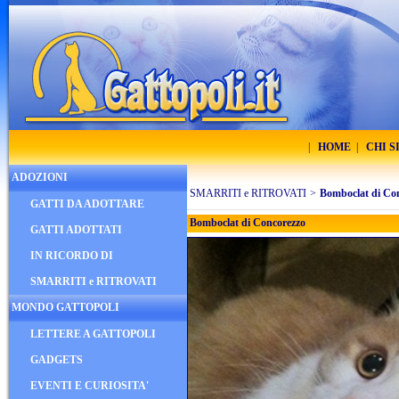
|
HOME
|
CHI 
ADOZIONI
SMARRITI e RITROVATI
>
Bomboclat di Co
GATTI DA ADOTTARE
Bomboclat di Concorezzo
GATTI ADOTTATI
IN RICORDO DI
SMARRITI e RITROVATI
MONDO GATTOPOLI
LETTERE A GATTOPOLI
GADGETS
EVENTI E CURIOSITA'