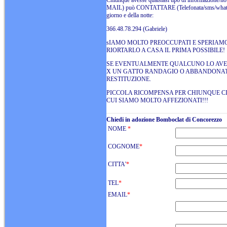
Chiunque avesse qualsiasi tipo di informazione
MAIL) può CONTATTARE (Telefonata/sms/whattsap
giorno e della notte:
366.48.78.294 (Gabriele)
sIAMO MOLTO PREOCCUPATI E SPERIAM
RIORTARLO A CASA IL PRIMA POSSIBILE!
SE EVENTUALMENTE QUALCUNO LO AVE
X UN GATTO RANDAGIO O ABBANDONAT
RESTITUZIONE.
PICCOLA RICOMPENSA PER CHIUNQUE CI
CUI SIAMO MOLTO AFFEZIONATI!!!
Chiedi in adozione Bomboclat di Concorezzo
NOME
*
COGNOME
*
CITTA'
*
TEL
*
EMAIL
*