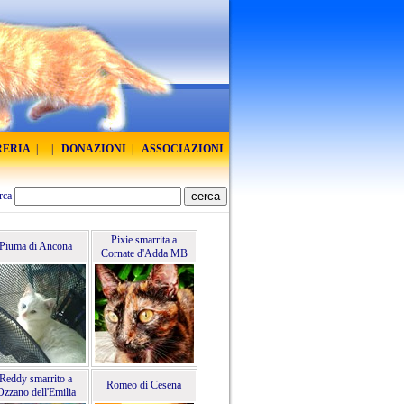
RERIA
|
|
DONAZIONI
|
ASSOCIAZIONI
rca
Pixie smarrita a
Piuma di Ancona
Cornate d'Adda MB
Reddy smarrito a
Romeo di Cesena
Ozzano dell'Emilia