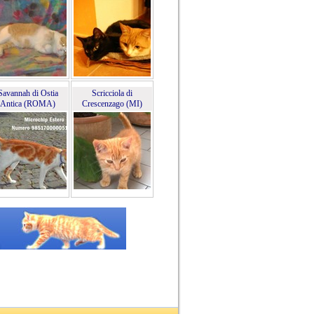
Savannah di Ostia
Scricciola di
Antica (ROMA)
Crescenzago (MI)