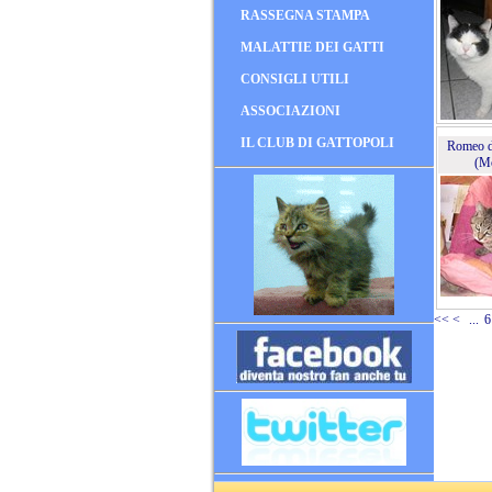
RASSEGNA STAMPA
MALATTIE DEI GATTI
CONSIGLI UTILI
ASSOCIAZIONI
IL CLUB DI GATTOPOLI
Romeo d
(M
<<
<
...
6