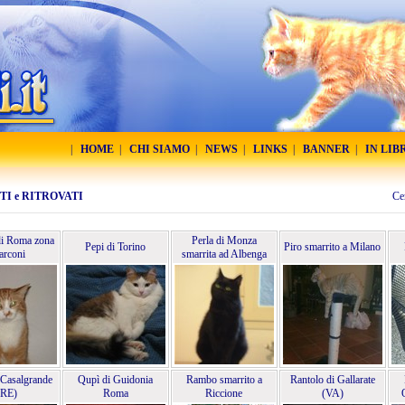
|
HOME
|
CHI SIAMO
|
NEWS
|
LINKS
|
BANNER
|
IN LIB
I e RITROVATI
Ce
di Roma zona
Perla di Monza
Pepi di Torino
Piro smarrito a Milano
rconi
smarrita ad Albenga
 Casalgrande
Qupì di Guidonia
Rambo smarrito a
Rantolo di Gallarate
(RE)
Roma
Riccione
(VA)