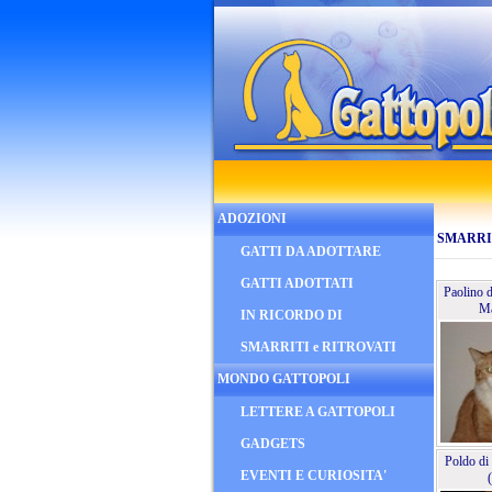
ADOZIONI
SMARRIT
GATTI DA ADOTTARE
GATTI ADOTTATI
Paolino 
Ma
IN RICORDO DI
SMARRITI e RITROVATI
MONDO GATTOPOLI
LETTERE A GATTOPOLI
GADGETS
Poldo di
EVENTI E CURIOSITA'