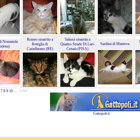
Romeo smarrito a
Sakura smarrita a
i Nonantola
Sardina di Mantova
Roteglia di
Quattro Strade Di Lari-
odena)
Castellarano (RE)
Cenaia (PISA)
7
8
9
10
...
>
>>
Gattopoli.it