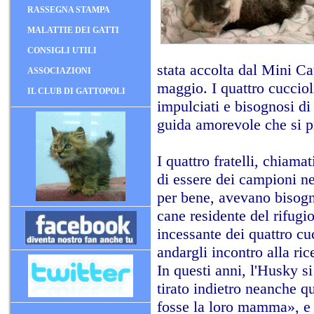
RASSEGNA STAMPA
MALATTIE DEI GATTI
CONSIGLI UTILI
stata accolta dal Mini Ca
ASSOCIAZIONI
maggio. I quattro cuccioli
IL CLUB DI GATTOPOLI
impulciati e bisognosi d
guida amorevole che si p
I quattro fratelli, chiama
di essere dei campioni ne
per bene, avevano bisogno
cane residente del rifugio
incessante dei quattro cu
andargli incontro alla ri
In questi anni, l'Husky si
tirato indietro neanche q
fosse la loro mamma», e 