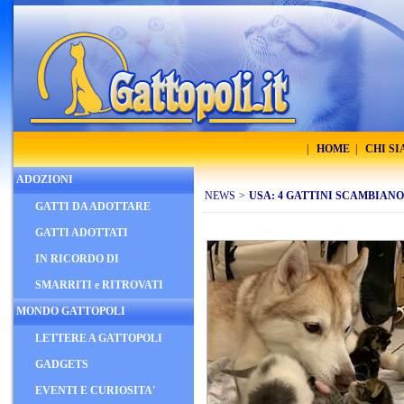
|
HOME
|
CHI S
ADOZIONI
NEWS
>
USA: 4 GATTINI SCAMBIAN
GATTI DA ADOTTARE
GATTI ADOTTATI
IN RICORDO DI
SMARRITI e RITROVATI
MONDO GATTOPOLI
LETTERE A GATTOPOLI
GADGETS
EVENTI E CURIOSITA'