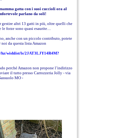
 mamma gatta con i suoi cuccioli ora al
nfortevole parlano da soli!
gestire altri 13 gatti in più, oltre quelli che
 le forze sono quasi esaurite....
no, anche con un piccolo contributo, potete
r noi da questa lista Amazon
t/hz/wishlist/ls/2JAT3LJY14R4M?
vendo perché Amazon non propone l’indirizzo
viare il tutto presso Carrozzeria Jolly - via
Sassuolo MO -