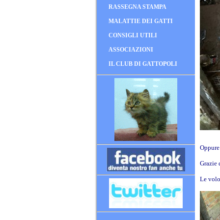
RASSEGNA STAMPA
MALATTIE DEI GATTI
CONSIGLI UTILI
ASSOCIAZIONI
IL CLUB DI GATTOPOLI
Oppure 
Grazie 
Le volo