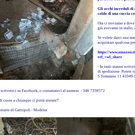
Gli occhi increduli di
caldo di una cuccia co
Ora ci troviamo a dover 
già avevamo in stallo, e
Se volete darci una ma
acquistare qualcosa pe
https://www.amazon.i
ref_=wl_share
- In tanti stanno scri
di spedizione. Potete in
S Tommaso 11 41049 
scriveteci su Facebook, o contattateci al numero - 346 7358572
di cuore a chiunque ci potrà aiutare!!
ntarie di Gattopoli - Modena