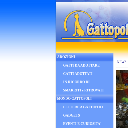
ADOZIONI
NEWS
GATTI DA ADOTTARE
GATTI ADOTTATI
IN RICORDO DI
SMARRITI e RITROVATI
MONDO GATTOPOLI
LETTERE A GATTOPOLI
GADGETS
EVENTI E CURIOSITA'