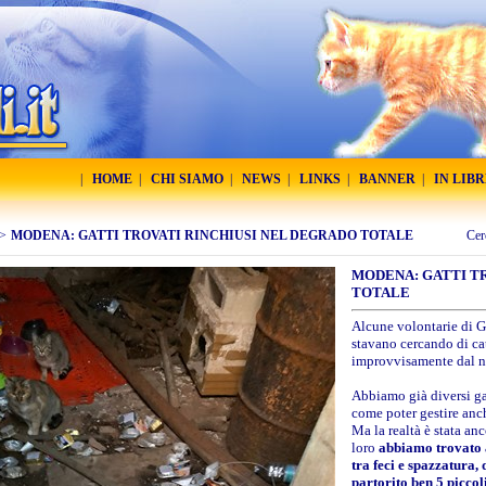
|
HOME
|
CHI SIAMO
|
NEWS
|
LINKS
|
BANNER
|
IN LIB
>
MODENA: GATTI TROVATI RINCHIUSI NEL DEGRADO TOTALE
Cer
MODENA: GATTI T
TOTALE
Alcune volontarie di Ga
stavano cercando di cat
improvvisamente dal nu
Abbiamo già diversi gat
come poter gestire anch
Ma la realtà è stata anc
loro
abbiamo trovato al
tra feci e spazzatura,
partorito ben 5 piccol