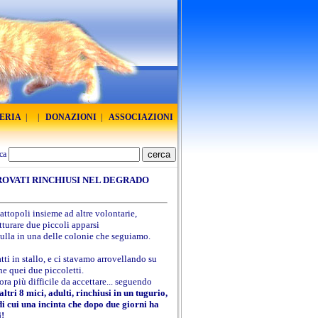
RERIA
|
|
DONAZIONI
|
ASSOCIAZIONI
ca
ROVATI RINCHIUSI NEL DEGRADO
ttopoli insieme ad altre volontarie,
turare due piccoli apparsi
lla in una delle colonie che seguiamo.
ti in stallo, e ci stavamo arrovellando su
e quei due piccoletti.
ora più difficile da accettare... seguendo
tri 8 mici, adulti, rinchiusi in un tugurio,
 di cui una incinta che dopo due giorni ha
i!