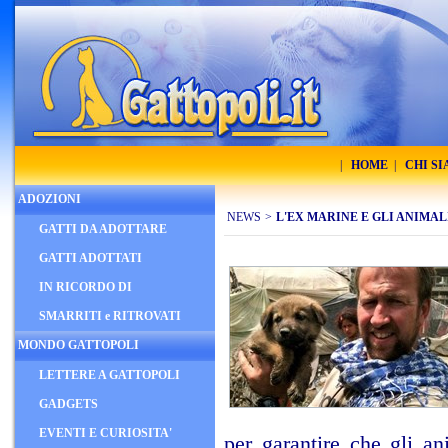
|
HOME
|
CHI S
ADOZIONI
NEWS
>
L'EX MARINE E GLI ANIMAL
GATTI DA ADOTTARE
GATTI ADOTTATI
IN RICORDO DI
SMARRITI e RITROVATI
MONDO GATTOPOLI
LETTERE A GATTOPOLI
GADGETS
EVENTI E CURIOSITA'
per garantire che gli an