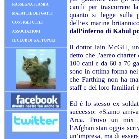
RASSEGNA STAMPA
canili per trascorrere 
quanto si legge sulla 
MALATTIE DEI GATTI
dell’ex marine britannic
CONSIGLI UTILI
dall’inferno di Kabul p
ASSOCIAZIONI
IL CLUB DI GATTOPOLI
Il dottor Iain McGill, u
detto che l'aereo charter
100 cani e da 60 a 70 ga
sono in ottima forma nel
che Farthing non ha mai
staff e dei loro familiari
Ed è lo stesso ex solda
successo: «Siamo arriva
Arca. Provo un mix d
l’Afghanistan oggi» scri
un’impresa, ma di essersi 