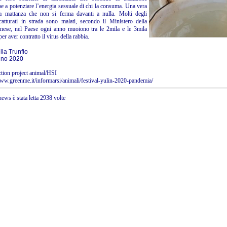
be a potenziare l’energia sessuale di chi la consuma. Una vera
a mattanza che non si ferma davanti a nulla. Molti degli
catturati in strada sono malati, secondo il Ministero della
inese, nel Paese ogni anno muoiono tra le 2mila e le 3mila
er aver contratto il virus della rabbia.
la Trunfio
gno 2020
ction project animal/HSI
www.greenme.it/informarsi/animali/festival-yulin-2020-pandemia/
ews è stata letta 2938 volte