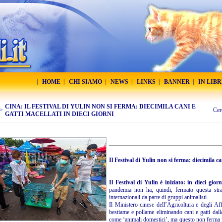
|
HOME
|
CHI SIAMO
|
NEWS
|
LINKS
|
BANNER
|
IN LIB
CINA: IL FESTIVAL DI YULIN NON SI FERMA: DIECIMILA CANI E
>
Cer
GATTI MACELLATI IN DIECI GIORNI
Il Festival di Yulin non si ferma: diecimila can
Il Festival di Yulin è iniziato: in dieci gior
pandemia non ha, quindi, fermato questa strag
internazionali da parte di gruppi animalisti.
Il Ministero cinese dell’Agricoltura e degli Aff
bestiame e pollame eliminando cani e gatti dalla
come ‘animali domestici’, ma questo non ferma il