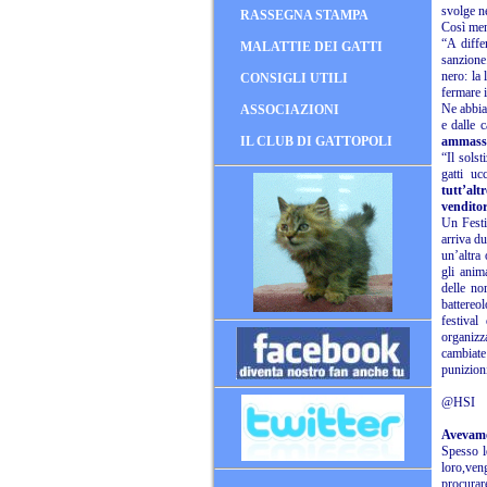
svolge n
RASSEGNA STAMPA
Così ment
“A diffe
MALATTIE DEI GATTI
sanzione.
nero: la 
CONSIGLI UTILI
fermare i
Ne abbiam
ASSOCIAZIONI
e dalle 
IL CLUB DI GATTOPOLI
ammassat
“Il solst
gatti uc
tutt’alt
venditor
Un Festi
arriva d
un’altra 
gli anim
delle no
battereo
festiva
organizz
cambiat
punizioni
@HSI
Avevamo
Spesso l
loro,ven
procura