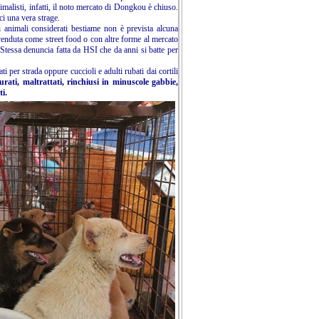
malisti, infatti, il noto mercato di Dongkou è chiuso.
i una vera strage.
i animali considerati bestiame non è prevista alcuna
e venduta come street food o con altre forme al mercato
. Stessa denuncia fatta da HSI che da anni si batte per
i per strada oppure cuccioli e adulti rubati dai cortili
urati, maltrattati, rinchiusi in minuscole gabbie,
ti.