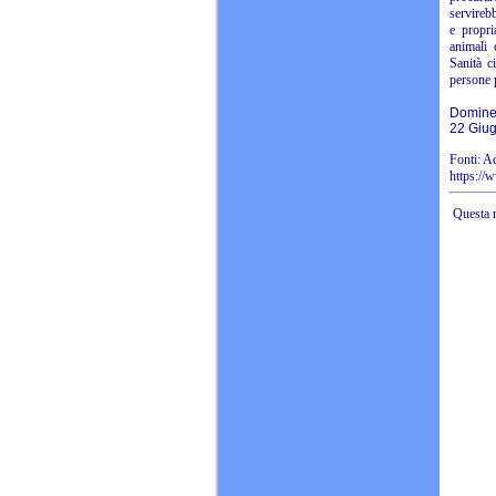
servireb
e propri
animali 
Sanità c
persone p
Dominel
22 Giu
Fonti: A
https://
Questa n