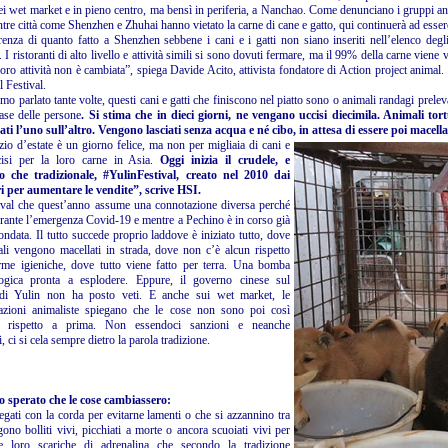
ei wet market e in pieno centro, ma bensì in periferia, a Nanchao. Come denunciano i gruppi ani
re città come Shenzhen e Zhuhai hanno vietato la carne di cane e gatto, qui continuerà ad esserc
renza di quanto fatto a Shenzhen sebbene i cani e i gatti non siano inseriti nell’elenco degl
 I ristoranti di alto livello e attività simili si sono dovuti fermare, ma il 99% della carne vien
loro attività non è cambiata”, spiega Davide Acito, attivista fondatore di Action project animal
l Festival.
o parlato tante volte, questi cani e gatti che finiscono nel piatto sono o animali randagi prelevat
case delle persone
. Si stima che in dieci giorni, ne vengano uccisi diecimila. Animali tort
i l’uno sull’altro. Vengono lasciati senza acqua e né cibo, in attesa di essere poi macella
izio d’estate è un giorno felice, ma non per migliaia di cani e
cisi per la loro carne in Asia.
Oggi inizia il crudele, e
ro che tradizionale, #YulinFestival, creato nel 2010 dai
i per aumentare le vendite”, scrive HSI.
val che quest’anno assume una connotazione diversa perché
urante l’emergenza Covid-19 e mentre a Pechino è in corso già
ondata. Il tutto succede proprio laddove è iniziato tutto, dove
ali vengono macellati in strada, dove non c’è alcun rispetto
rme igieniche, dove tutto viene fatto per terra. Una bomba
logica pronta a esplodere. Eppure, il governo cinese sul
l di Yulin non ha posto veti. E anche sui wet market, le
azioni animaliste spiegano che le cose non sono poi così
e rispetto a prima. Non essendoci sanzioni e neanche
, ci si cela sempre dietro la parola tradizione.
 sperato che le cose cambiassero:
egati con la corda per evitarne lamenti o che si azzannino tra
gono bolliti vivi, picchiati a morte o ancora scuoiati vivi per
re loro scariche di adrenalina che secondo la tradizione