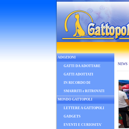
ADOZIONI
NEWS
GATTI DA ADOTTARE
GATTI ADOTTATI
IN RICORDO DI
SMARRITI e RITROVATI
MONDO GATTOPOLI
LETTERE A GATTOPOLI
GADGETS
EVENTI E CURIOSITA'