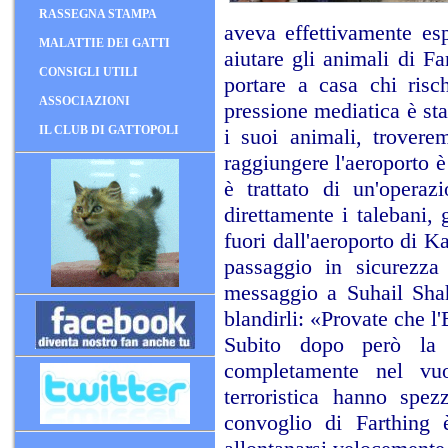
RASSEGNA STAMPA
aveva effettivamente esp
MALATTIE DEI GATTI
aiutare gli animali di Fa
CONSIGLI UTILI
portare a casa chi risc
ASSOCIAZIONI
pressione mediatica è sta
IL CLUB DI GATTOPOLI
i suoi animali, trovere
raggiungere l'aeroporto è 
è trattato di un'operaz
direttamente i talebani, 
fuori dall'aeroporto di K
passaggio in sicurezza
messaggio a Suhail Shah
blandirli: «Provate che 
Subito dopo però la 
completamente nel vuo
terroristica hanno spez
convoglio di Farthing è