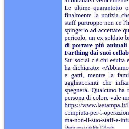
allontanarsi velocemente
Le ultime quarantotto or
finalmente la notizia ch
staff purtroppo non ce l'
spingerlo ad accettare qu
pericolo, un ex soldato b
di portare più animali 
Farthing dai suoi collab
Sui social c'è chi esulta 
ha dichiarato: «Abbiamo 
e gatti, mentre la fami
agghiaccianti che infia
spegnerà. Qualcuno ha tw
persona di colore vale m
https://www.lastampa.it/
compiuta-per-l-operazione
ma-non-il-suo-staff-e-in
Questa news è stata letta 1704 volte