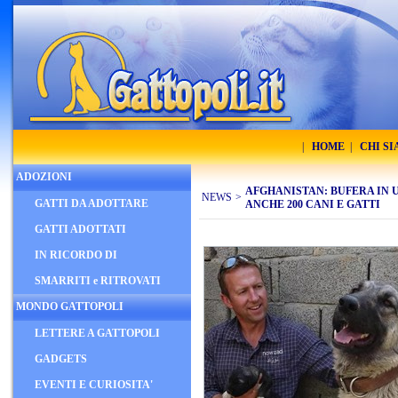
|
HOME
|
CHI S
ADOZIONI
AFGHANISTAN: BUFERA IN U
NEWS
>
GATTI DA ADOTTARE
ANCHE 200 CANI E GATTI
GATTI ADOTTATI
IN RICORDO DI
SMARRITI e RITROVATI
MONDO GATTOPOLI
LETTERE A GATTOPOLI
GADGETS
EVENTI E CURIOSITA'