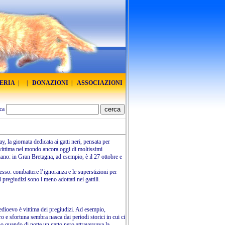
RERIA
|
|
DONAZIONI
|
ASSOCIAZIONI
ca
y, la giornata dedicata ai gatti neri, pensata per
 vittima nel mondo ancora oggi di moltissimi
ano: in Gran Bretagna, ad esempio, è il 27 ottobre e
esso: combattere l’ignoranza e le superstizioni per
dei pregiudizi sono i meno adottati nei gattili.
 Medioevo è vittima dei pregiudizi. Ad esempio,
ro e sfortuna sembra nasca dai periodi storici in cui ci
no quando di notte un gatto nero attraversava la