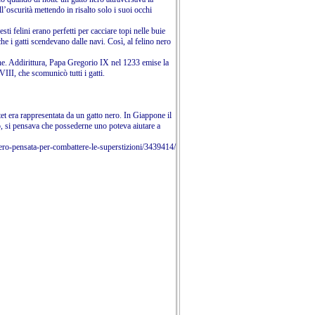
ell’oscurità mettendo in risalto solo i suoi occhi
sti felini erano perfetti per cacciare topi nelle buie
he i gatti scendevano dalle navi. Così, al felino nero
ghe. Addirittura, Papa Gregorio IX nel 1233 emise la
I­II, che scomunicò tutti i gatti.
tet era rappresen­tata da un gatto nero. In Giappone il
 si pensava che possederne uno poteva aiutare a
nero-pensata-per-combattere-le-superstizioni/3439414/