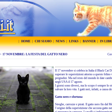
|
HOME
|
CHI SIAMO
|
NEWS
|
LINKS
|
BANNER
|
IN LIB
>
17 NOVEMBRE: LA FESTA DEL GATTO NERO
Cer
Il 17 novembre si celebra in Italia il Black Cat Da
superare le superstizioni attorno a questo felino
pregiudizi. Ma nel resto del mondo le date cambi
negli USA il 17 agosto.
I giorni sono diversi, ma lo scopo è sempre lo st
salvare la loro vita. I gatti neri, infatti, a causa 
Gatto nero e sfortuna
Streghe, carrozze e pirati. Il gatto nero fin dal
l’origine della superstizione che accosta gatto ne
si muoveva in carrozza. I cavalli si imbizzarriva