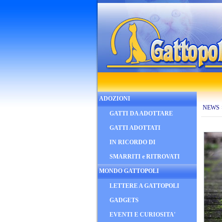
ADOZIONI
NEWS
GATTI DA ADOTTARE
GATTI ADOTTATI
IN RICORDO DI
SMARRITI e RITROVATI
MONDO GATTOPOLI
LETTERE A GATTOPOLI
GADGETS
EVENTI E CURIOSITA'