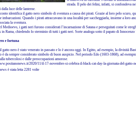
strada. Il pelo dei felini, infatti, si confondeva n
i dalla luce delle lanterne.
conto identifica il gatto nero simbolo di sventura a causa dei pirati. Grazie al loro pelo scuro, que
le imbarcazioni. Quando i pirati attraccavano in una località per saccheggiarla, insieme a loro anc
ociata la sventura.
el Medioevo, i gatti neri furono considerati l’incarnazione di Satana e perseguitati come le stre
 in Rama, chiedendo lo sterminio di tutti i gatti neri. Sorte analoga sotto il papato di Innocenzo V
ro e fortuna
 il gatto nero è stato venerato in passato e lo è ancora oggi. In Egitto, ad esempio, la divinità Bas
ro è da sempre considerato simbolo di buon auspicio. Nel periodo Edo (1603-1868), ad esempio,
alla tubercolosi e dalle preoccupazioni amorose.
www.positanonews.it/2020/11/il-17-novembre-si-celebra-il-black-cat-day-la-giornata-del-gatto-
ews è stata letta 2281 volte