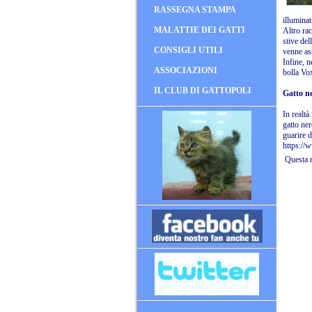
RASSEGNA STAMPA
illuminat
MALATTIE DEI GATTI
Altro rac
stive del
CONSIGLI UTILI
venne ass
Infine, n
ASSOCIAZIONI
bolla Vox
IL CLUB DI GATTOPOLI
Gatto ne
In realtà
gatto ne
guarire d
https://
Questa n