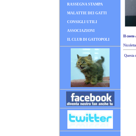
RASSEGNA STAMPA
MALATTIE DEI GATTI
CONSIGLI UTILI
ASSOCIAZIONI
Il costo
IL CLUB DI GATTOPOLI
Nicolett
Questa n