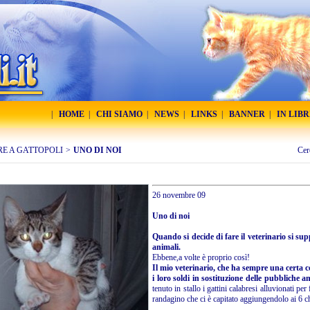
|
HOME
|
CHI SIAMO
|
NEWS
|
LINKS
|
BANNER
|
IN LIB
RE A GATTOPOLI
>
UNO DI NOI
Cer
26 novembre 09
Uno di noi
Quando si decide di fare il veterinario si sup
animali.
Ebbene,a volte è proprio così!
Il mio veterinario, che ha sempre una certa
i loro soldi in sostituzione delle pubbliche 
tenuto in stallo i gattini calabresi alluvionati p
randagino che ci è capitato aggiungendolo ai 6 c