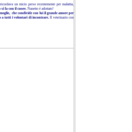
i ricordava un micio perso recentemente per malattia,
o si fa con il cuore.
Nanetto è adottato!
a moglie, che condivide con lui il grande amore per
a tutti i volontari di incontrare.
Il veterinario con