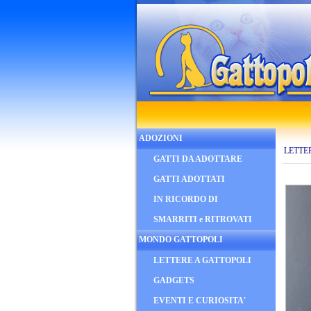
ADOZIONI
LETTE
GATTI DA ADOTTARE
GATTI ADOTTATI
IN RICORDO DI
SMARRITI e RITROVATI
MONDO GATTOPOLI
LETTERE A GATTOPOLI
GADGETS
EVENTI E CURIOSITA'