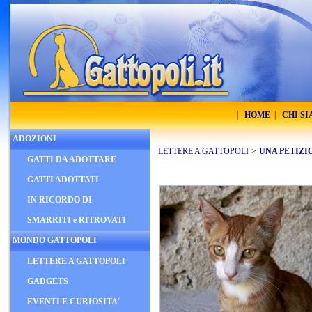
|
HOME
|
CHI S
ADOZIONI
LETTERE A GATTOPOLI
>
UNA PETIZI
GATTI DA ADOTTARE
GATTI ADOTTATI
IN RICORDO DI
SMARRITI e RITROVATI
MONDO GATTOPOLI
LETTERE A GATTOPOLI
GADGETS
EVENTI E CURIOSITA'