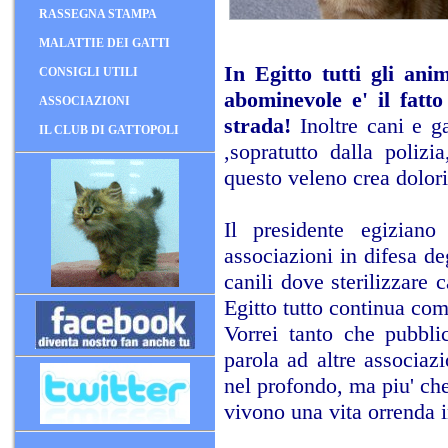
RASSEGNA STAMPA
MALATTIE DEI GATTI
In Egitto tutti gli ani
CONSIGLI UTILI
abominevole e' il fatto
ASSOCIAZIONI
strada!
Inoltre cani e g
IL CLUB DI GATTOPOLI
,sopratutto dalla poliz
questo veleno crea dolori i
Il presidente egizian
associazioni in difesa de
canili dove sterilizzare 
Egitto tutto continua co
Vorrei tanto che pubblic
parola ad altre associaz
nel profondo, ma piu' che
vivono una vita orrenda in