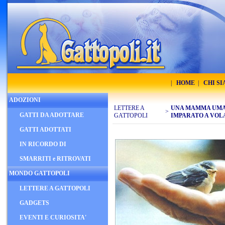
|
HOME
|
CHI S
ADOZIONI
LETTERE A
UNA MAMMA UMAN
>
GATTI DA ADOTTARE
GATTOPOLI
IMPARATO A VOL
GATTI ADOTTATI
IN RICORDO DI
SMARRITI e RITROVATI
MONDO GATTOPOLI
LETTERE A GATTOPOLI
GADGETS
EVENTI E CURIOSITA'