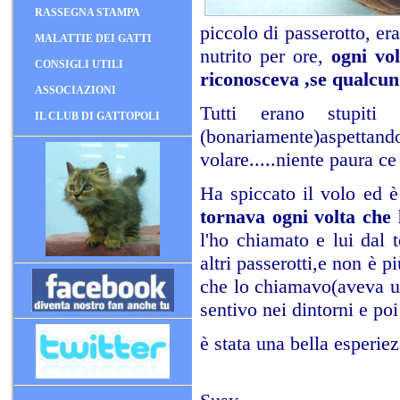
RASSEGNA STAMPA
piccolo di passerotto, er
MALATTIE DEI GATTI
nutrito per ore,
ogni vo
CONSIGLI UTILI
riconosceva ,se qualcun
ASSOCIAZIONI
Tutti erano stupit
IL CLUB DI GATTOPOLI
(bonariamente)aspettan
volare.....niente paura ce 
Ha spiccato il volo ed è 
tornava ogni volta che
l'ho chiamato e lui dal 
altri passerotti,e non è 
che lo chiamavo(aveva un
sentivo nei dintorni e poi
è stata una bella esperie