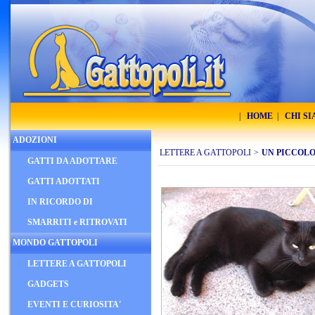
|
HOME
|
CHI S
ADOZIONI
LETTERE A GATTOPOLI
>
UN PICCOLO
GATTI DA ADOTTARE
GATTI ADOTTATI
IN RICORDO DI
SMARRITI e RITROVATI
MONDO GATTOPOLI
LETTERE A GATTOPOLI
GADGETS
EVENTI E CURIOSITA'