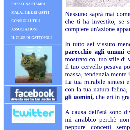
RASSEGNA STAMPA
Nessuno saprà mai come si
MALATTIE DEI GATTI
che ti ha investito, se
CONSIGLI UTILI
compiere un'azione appar
ASSOCIAZIONI
IL CLUB DI GATTOPOLI
In tutto sei vissuto me
parecchio agli umani c
mostrato col tuo stile di 
Il tuo cervello pesava p
massa, tendenzialmente i
La tua mirabile sintesi e
con la tua natura felina,
gli uomini,
che eri in gr
A causa dell'età sono di
mi arrabbio perchè non 
neppure concetti sempl