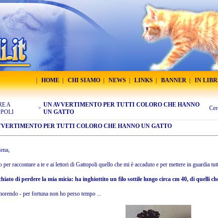
|
HOME
|
CHI SIAMO
|
NEWS
|
LINKS
|
BANNER
|
IN LIB
RE A
UN AVVERTIMENTO PER TUTTI COLORO CHE HANNO
>
Cer
POLI
UN GATTO
VVERTIMENTO PER TUTTI COLORO CHE HANNO UN GATTO
lena,
vo per raccontare a te e ai lettori di Gattopoli quello che mi è accaduto e per mettere in guardia tu
chiato di perdere la mia micia: ha inghiottito un filo sottile lungo circa cm 40, di quelli 
orendo - per fortuna non ho perso tempo ...