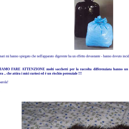
inari mi hanno spiegato che nell'apparato digerente ha un effetto devastante - hanno dovuto incid
MO FARE ATTENZIONE molti sacchetti per la raccolta differenziata hanno un filo 
a .. che attira i mici curiosi ed è un rischio potenziale !!!
arola!