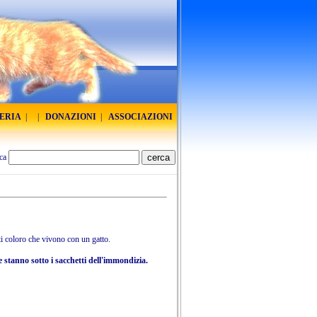
RERIA
|
|
DONAZIONI
|
ASSOCIAZIONI
ca
tti coloro che vivono con un gatto.
che stanno sotto i sacchetti dell'immondizia.