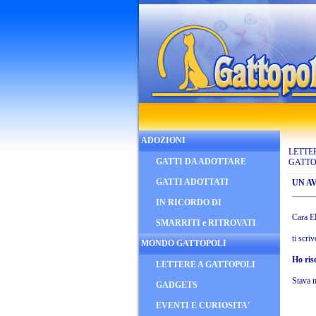
ADOZIONI
LETTE
GATTI DA ADOTTARE
GATTO
GATTI ADOTTATI
UN A
IN RICORDO DI
Cara E
SMARRITI e RITROVATI
ti scri
MONDO GATTOPOLI
Ho ris
LETTERE A GATTOPOLI
Stava m
GADGETS
EVENTI E CURIOSITA'