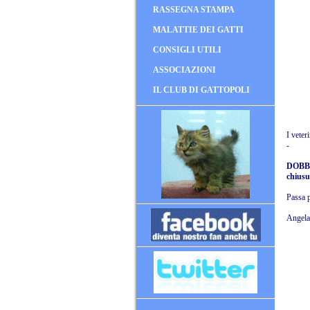
RASSEGNA STAMPA
MALATTIE DEI GATTI
CONSIGLI UTILI
ASSOCIAZIONI
IL CLUB DI GATTOPOLI
I veter
-
DOBBIA
chiusur
Passa p
Angela