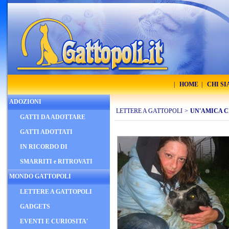
|
HOME
|
CHI S
ADOZIONI
LETTERE A GATTOPOLI
>
UN'AMICA CI 
GATTI DA ADOTTARE
GATTI ADOTTATI
IN RICORDO DI
SMARRITI e RITROVATI
MONDO GATTOPOLI
LETTERE A GATTOPOLI
GADGETS
EVENTI E CURIOSITA'