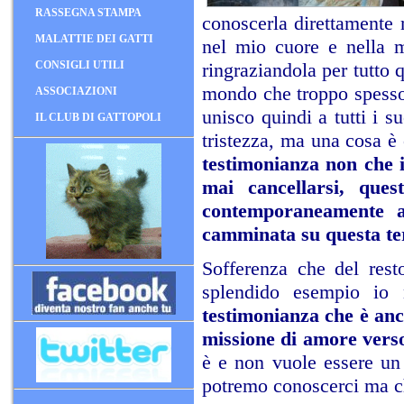
RASSEGNA STAMPA
conoscerla direttamente
MALATTIE DEI GATTI
nel mio cuore e nella 
CONSIGLI UTILI
ringraziandola per tutto 
mondo che troppo spesso 
ASSOCIAZIONI
unisco quindi a tutti i s
IL CLUB DI GATTOPOLI
tristezza, ma una cosa è 
testimonianza non che 
mai cancellarsi, que
contemporaneamente al
camminata su questa ter
Sofferenza che del resto
splendido esempio io
testimonianza che è anc
missione di amore verso
è e non vuole essere un
potremo conoscerci ma ch