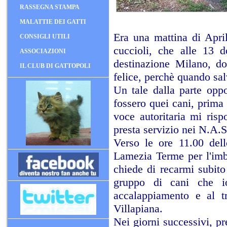
RASSEGNA STAMPA
MALATTIE DEI GATTI
Era una mattina di Apri
CONSIGLI UTILI
cuccioli, che alle 13 
ASSOCIAZIONI
destinazione Milano, do
IL CLUB DI GATTOPOLI
felice, perchè quando sa
Un tale dalla parte opp
fossero quei cani, prima 
voce autoritaria mi ris
presta servizio nei N.A.S
Verso le ore 11.00 dell
Lamezia Terme per l'imb
chiede di recarmi subit
gruppo di cani che i
accalappiamento e al t
Villapiana.
Nei giorni successivi, pre