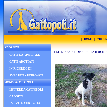
|
HOME
|
CHI S
ADOZIONI
LETTERE A GATTOPOLI
>
TESTIMONI
GATTI DA ADOTTARE
GATTI ADOTTATI
IN RICORDO DI
SMARRITI e RITROVATI
MONDO GATTOPOLI
LETTERE A GATTOPOLI
GADGETS
EVENTI E CURIOSITA'