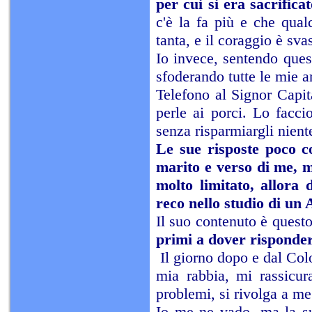
per cui si era sacrific
c'è la fa più e che qual
tanta, e il coraggio è sv
Io invece, sentendo quest
sfoderando tutte le mie a
Telefono al Signor Capi
perle ai porci. Lo facc
senza risparmiargli nient
Le sue risposte poco co
marito e verso di me, m
molto limitato, allora 
reco nello studio di un 
Il suo contenuto è questo
primi a dover risponder
Il giorno dopo e dal Colo
mia rabbia, mi rassicur
problemi, si rivolga a me 
Io me ne vado, ma la su