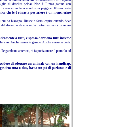
glia di derelitti pelosi. Non è l'unica gattina con
di certo è quella in condizioni peggiori.
Nonostante
nica che le è rimasta posteriore è un moncherino
 di cui ha bisogno. Riesce a farmi capire quando deve
 dal divano o da una sedia. Potrei scriverci un intero
aticamente a tutti, e spesso dormono tutti insieme
derava.
Anche senza le gambe. Anche senza la coda.
ulle gambette anteriori, si fa posizionare il pannolo ed
decidere di adottare un animale con un handicap.
gestirne una o due, basta un pò di pazienza e di