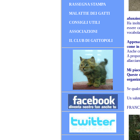
RASSEGNA STAMPA
MALATTIE DEI GATTI
afunzion
CONSIGLI UTILI
Ha inolt
essere ca
ASSOCIAZIONI
vocabola
IL CLUB DI GATTOPOLI
Appena a
come in 
Anche co
A proposi
allacciar
Mi piace
Queste c
organiz
Se qualc
Un saluto
FRANC