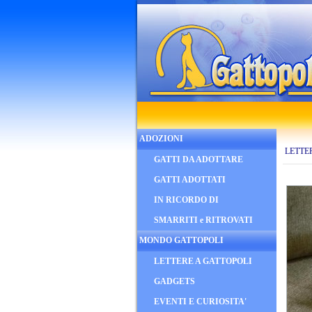
ADOZIONI
LETTE
GATTI DA ADOTTARE
GATTI ADOTTATI
IN RICORDO DI
SMARRITI e RITROVATI
MONDO GATTOPOLI
LETTERE A GATTOPOLI
GADGETS
EVENTI E CURIOSITA'