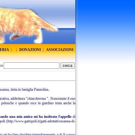
RERIA
|
|
DONAZIONI
|
ASSOCIAZIONI
ca
usanna, detta in famiglia Pannolina.
icativa, addirittura "chiaccherona ". Nonostante il suo
i pelouche e quando esce in giardino tenta anche la
quando una mia amica mi ha inoltrato l'appello
di
poli (
http://www.gattopoli.it/gatti-adottati/susanna-di-
ria mi ha fatto decidere immediatamente, e di lì a poco