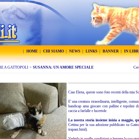
|
HOME
|
CHI SIAMO
|
NEWS
|
LINKS
|
BANNER
|
IN LIB
RE A GATTOPOLI
>
SUSANNA: UN AMORE SPECIALE
Cer
Ciao Elena, queste sono foto recenti della mia S
E' una creatura straordinaria, intelligente, comun
handicap ama giocare con palline e topolini d
caccia a farfalle e lucertole.
La nostra storia insieme inizia a maggio, 
Cettina per la sua adozione pubblicato su Gatto
trapani.html
).
Vederla in quelle condizioni e leggere la sua sto