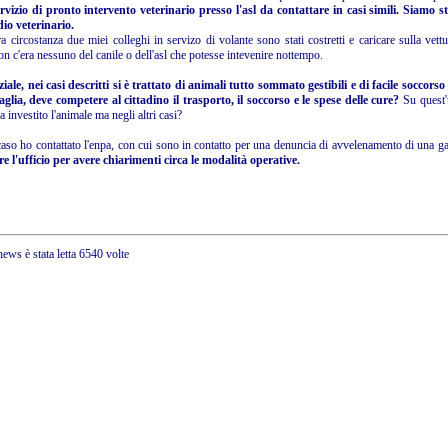
rvizio di pronto intervento veterinario presso l'asl da contattare in casi simili. Siamo st
io veterinario.
ra circostanza due miei colleghi in servizo di volante sono stati costretti e caricare sulla vet
n c'era nessuno del canile o dell'asl che potesse intevenire nottempo.
iale, nei casi descritti si è trattato di animali tutto sommato gestibili e di facile soccor
aglia, deve competere al cittadino il trasporto, il soccorso e le spese delle cure?
Su quest'u
 investito l'animale ma negli altri casi?
caso ho contattato l'enpa, con cui sono in contatto per una denuncia di avvelenamento di una ga
e l'ufficio per avere chiarimenti circa le modalità operative.
ews è stata letta 6540 volte