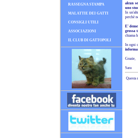
alcun se
RASSEGNA STAMPA
uno stud
In un'alt
MALATTIE DEI GATTI
perchè no
CONSIGLI UTILI
E' demez
grossa t
ASSOCIAZIONI
chiama ha
IL CLUB DI GATTOPOLI
In ogni 
informar
Grazie,
Sara
Questa n