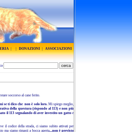
RERIA
|
|
DONAZIONI
|
ASSOCIAZIONI
ca
restare soccorso al cane ferito.
mi se ti dico che non è solo loro.
Mi spiego meglio,
erativa della questura (rispondo al 113) e non più
ato il 113 segnalando di aver investito un gatto
e
ve il codice della strada, ci siamo subito attivati per
sto ma siamo rimasti a bocca aperta
...non è previsto