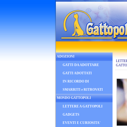
ADOZIONI
LETTE
GATTI DA ADOTTARE
GATTO
GATTI ADOTTATI
IN RICORDO DI
SMARRITI e RITROVATI
MONDO GATTOPOLI
LETTERE A GATTOPOLI
GADGETS
EVENTI E CURIOSITA'