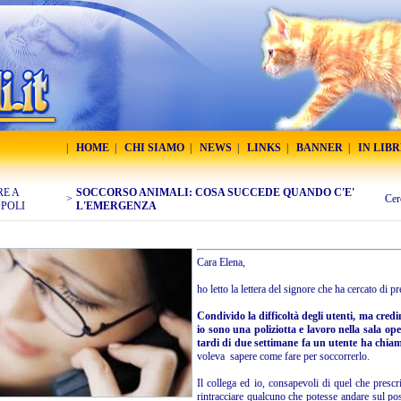
|
HOME
|
CHI SIAMO
|
NEWS
|
LINKS
|
BANNER
|
IN LIB
RE A
SOCCORSO ANIMALI: COSA SUCCEDE QUANDO C'E'
>
Cer
POLI
L'EMERGENZA
Cara Elena,
ho letto la lettera del signore che ha cercato di p
Condivido la difficoltà degli utenti, ma credi
io sono una poliziotta e lavoro nella sala op
tardi di due settimane fa un utente ha chiam
voleva sapere come fare per soccorrerlo.
Il collega ed io, consapevoli di quel che prescri
rintracciare qualcuno che potesse andare sul po