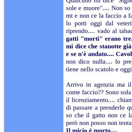
Qualcuno mi dice "Signor
sole e muore".... Non so
mt e non ce la faccio a fa
lo porti oggi dal veter
riprendo.... vado al tab
gatti "morti" erano tre.
mi dice che stanotte già
e se n'è andato.... Cavo
non dico nulla.... lo pre
tiene nello scatolo e oggi
Arrivo in agenzia ma il
come faccio?? Sono sola 
il licenziamento.... chi
di passare a prenderlo qu
so che il gatto non ce la
però non posso non tentar
Il micio è morto....