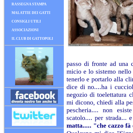
RASSEGNA STAMPA
MALATTIE DEI GATTI
CONSIGLI UTILI
ASSOCIAZIONI
IL CLUB DI GATTOPOLI
passo di fronte ad una c
micio e lo sistemo nello
tenerlo e portarlo alla cl
dice di no....ha i cucci
negozio di toelettatura ch
mi dicono, chiedi alla pe
pescheria.... non esist
scatolo.... per strada... 
matta..... "che cazzo fà