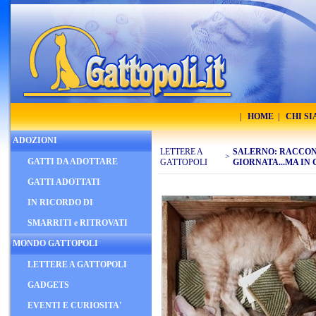
|
HOME
|
CHI S
ADOZIONI
LETTERE A
SALERNO: RACCON
>
GATTI DA ADOTTARE
GATTOPOLI
GIORNATA...MA IN
GATTI ADOTTATI
IN RICORDO DI
SMARRITI e RITROVATI
MONDO GATTOPOLI
LETTERE A GATTOPOLI
GADGETS
EVENTI E CURIOSITA'