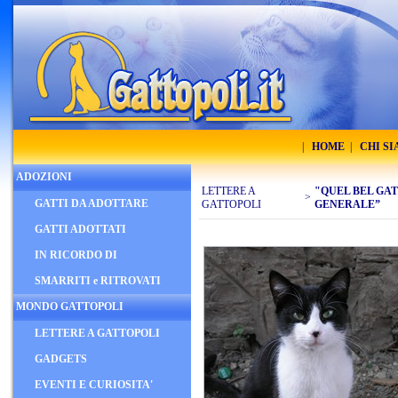
|
HOME
|
CHI S
ADOZIONI
LETTERE A
"QUEL BEL GA
>
GATTI DA ADOTTARE
GATTOPOLI
GENERALE”
GATTI ADOTTATI
IN RICORDO DI
SMARRITI e RITROVATI
MONDO GATTOPOLI
LETTERE A GATTOPOLI
GADGETS
EVENTI E CURIOSITA'