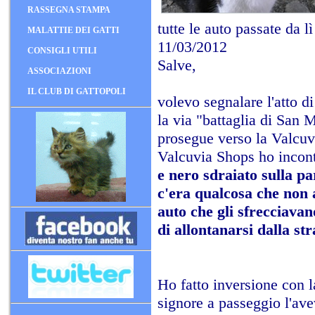
RASSEGNA STAMPA
tutte le auto passate da l
MALATTIE DEI GATTI
11/03/2012
CONSIGLI UTILI
Salve,
ASSOCIAZIONI
IL CLUB DI GATTOPOLI
volevo segnalare l'atto d
la via "battaglia di San 
prosegue verso la Valcuv
Valcuvia Shops ho incontr
e nero sdraiato sulla p
c'era qualcosa che non a
auto che gli sfrecciavan
di allontanarsi dalla st
Ho fatto inversione con l
signore a passeggio l'av