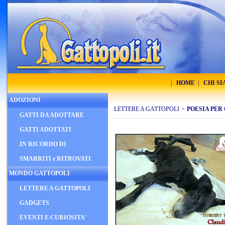
|
HOME
|
CHI S
ADOZIONI
LETTERE A GATTOPOLI
>
POESIA PER
GATTI DA ADOTTARE
GATTI ADOTTATI
IN RICORDO DI
SMARRITI e RITROVATI
MONDO GATTOPOLI
LETTERE A GATTOPOLI
GADGETS
EVENTI E CURIOSITA'