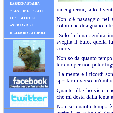
RASSEGNA STAMPA
raccogliermi, solo il vent
MALATTIE DEI GATTI
Non c'è passaggio nell'
CONSIGLI UTILI
colori che disegnano tutto
ASSOCIAZIONI
IL CLUB DI GATTOPOLI
Solo la luna sembra imp
sveglia il buio, quella 
cuore.
Non so da quanto tempo s
terreno per non poter fug
La mente e i ricordi son
spostarmi verso un'ombra 
Quante albe ho visto na
che mi desta dalla lenta 
Non so quanto tempo è 
aprire il cassetto dei ric