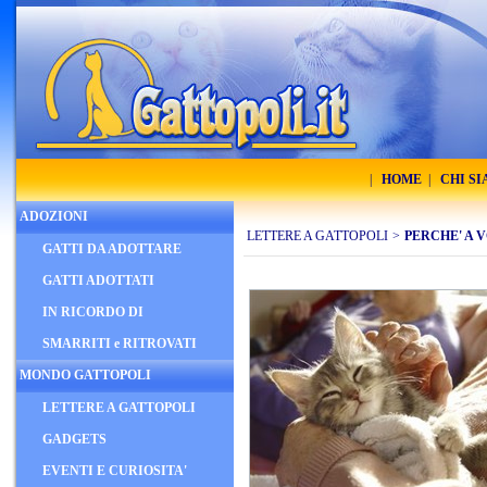
|
HOME
|
CHI S
ADOZIONI
LETTERE A GATTOPOLI
>
PERCHE' A 
GATTI DA ADOTTARE
GATTI ADOTTATI
IN RICORDO DI
SMARRITI e RITROVATI
MONDO GATTOPOLI
LETTERE A GATTOPOLI
GADGETS
EVENTI E CURIOSITA'