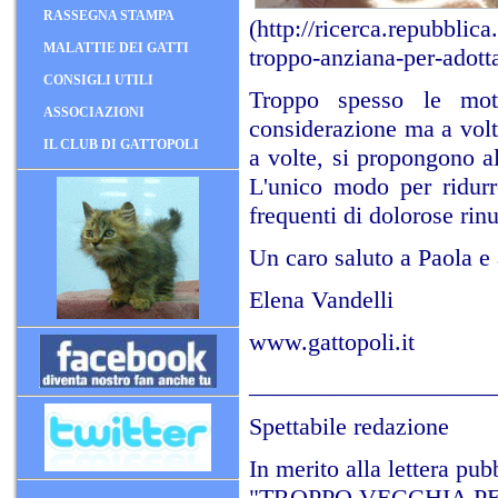
RASSEGNA STAMPA
(
http://ricerca.repubblic
MALATTIE DEI GATTI
troppo-anziana-per-adott
CONSIGLI UTILI
Troppo spesso le moti
ASSOCIAZIONI
considerazione ma a volt
IL CLUB DI GATTOPOLI
a volte, si propongono a
L'unico modo per ridurr
frequenti di dolorose rinu
Un caro saluto a Paola e a
Elena Vandelli
www.gattopoli.it
____________________
Spettabile redazione
In merito alla lettera 
"TROPPO VECCHIA PER