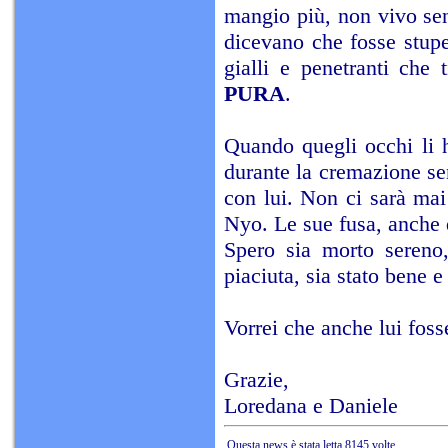
mangio più, non vivo sen
dicevano che fosse stup
gialli e penetranti che 
PURA
.
Quando quegli occhi li h
durante la cremazione sen
con lui. Non ci sarà ma
Nyo. Le sue fusa, anche 
Spero sia morto sereno,
piaciuta, sia stato bene e
Vorrei che anche lui foss
Grazie,
Loredana e Daniele
Questa news è stata letta 8145 volte