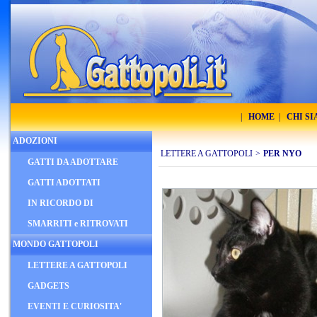
|
HOME
|
CHI S
ADOZIONI
LETTERE A GATTOPOLI
>
PER NYO
GATTI DA ADOTTARE
GATTI ADOTTATI
IN RICORDO DI
SMARRITI e RITROVATI
MONDO GATTOPOLI
LETTERE A GATTOPOLI
GADGETS
EVENTI E CURIOSITA'