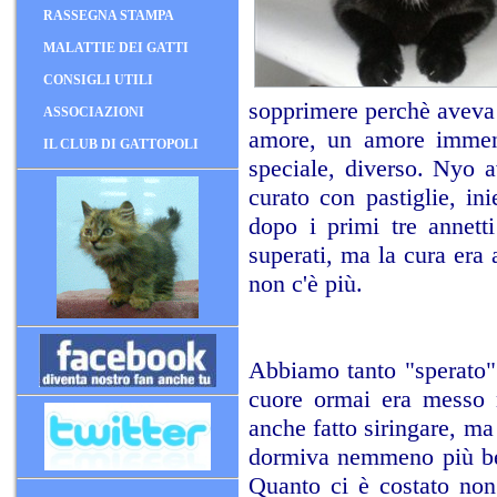
RASSEGNA STAMPA
MALATTIE DEI GATTI
CONSIGLI UTILI
sopprimere perchè aveva l
ASSOCIAZIONI
amore, un amore immens
IL CLUB DI GATTOPOLI
speciale, diverso. Nyo 
curato con pastiglie, in
dopo i primi tre annett
superati, ma la cura era
non c'è più.
Abbiamo tanto "sperato" 
cuore ormai era messo m
anche fatto siringare, ma
dormiva nemmeno più ben
Quanto ci è costato non