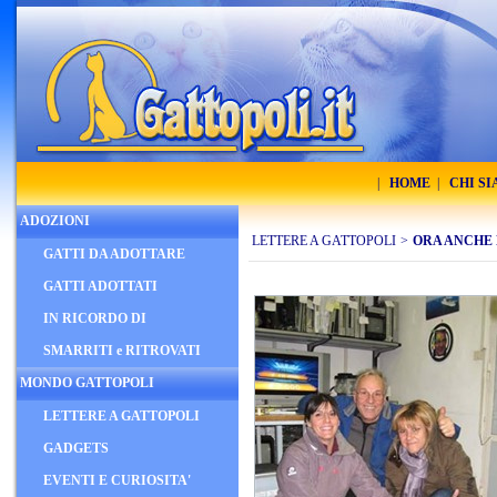
|
HOME
|
CHI S
ADOZIONI
LETTERE A GATTOPOLI
>
ORA ANCHE
GATTI DA ADOTTARE
GATTI ADOTTATI
IN RICORDO DI
SMARRITI e RITROVATI
MONDO GATTOPOLI
LETTERE A GATTOPOLI
GADGETS
EVENTI E CURIOSITA'