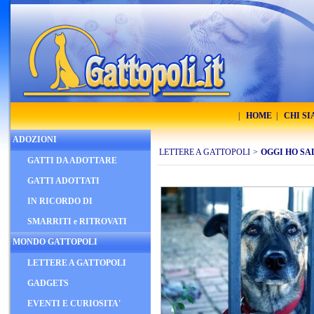
|
HOME
|
CHI S
ADOZIONI
LETTERE A GATTOPOLI
>
OGGI HO SA
GATTI DA ADOTTARE
GATTI ADOTTATI
IN RICORDO DI
SMARRITI e RITROVATI
MONDO GATTOPOLI
LETTERE A GATTOPOLI
GADGETS
EVENTI E CURIOSITA'