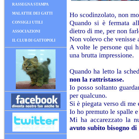
RASSEGNA STAMPA
Ho scodinzolato, non mol
MALATTIE DEI GATTI
Quando si è fermata al
CONSIGLI UTILI
dietro di me, per non farl
ASSOCIAZIONI
Non volevo che venisse a
IL CLUB DI GATTOPOLI
A volte le persone qui h
una brutta impressione.
Quando ha letto la sche
non la rattristasse.
Io posso soltanto guardar
per qualcuno.
Si è piegata verso di me 
Io ho premuto le spalle e 
Mi ha accarezzato la nu
avuto subito bisogno d