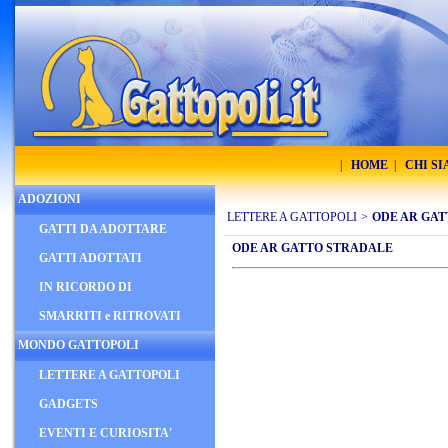
|
HOME
|
CHI S
ADOZIONI
LETTERE A GATTOPOLI
>
ODE AR GA
GATTI DA ADOTTARE
ODE AR GATTO STRADALE
GATTI ADOTTATI
IN RICORDO DI
SMARRITI e RITROVATI
MONDO GATTOPOLI
LETTERE A GATTOPOLI
GADGETS
EVENTI E CURIOSITA'