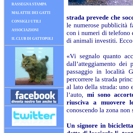
RASSEGNA STAMPA
MALATTIE DEI GATTI
strada prevede che socco
CONSIGLI UTILI
le numerose pubblicità fa
ASSOCIAZIONI
con i numeri di telefono 
IL CLUB DI GATTOPOLI
di animali investiti. Ecco 
«Vi segnalo quanto acc
dall’atteggiamento dei 
passaggio in località 
percorrere la strada prin
al lato della strada: uno 
l’auto,
mi sono accort
riusciva a muovere le
conoscendo la zona non
Un signore in biciclett