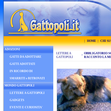
|
HOME
|
CHI S
ADOZIONI
LETTERE A
OBBLIGATORIO S
>
GATTI DA ADOTTARE
GATTOPOLI
RACCONTO LA MI
GATTI ADOTTATI
IN RICORDO DI
SMARRITI e RITROVATI
MONDO GATTOPOLI
LETTERE A GATTOPOLI
GADGETS
EVENTI E CURIOSITA'