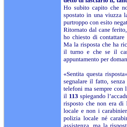
detto di lasciarlo li, t
Ho subito capito che n
spostato in una viuzza l
purtroppo con esito nega
Ritornato dal cane ferito
ho chiesto di contattare
Ma la risposta che ha ric
il turno e che se il c
appuntamento per domani
«Sentita questa risposta
segnalare il fatto, senz
telefoni ma sempre con lo
il
113
spiegando l’accadu
risposto che non era di 
locale e non i carabinie
polizia locale né carab
assistenza, ma la rispost