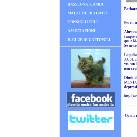
RASSEGNA STAMPA
Barbar
MALATTIE DEI GATTI
CONSIGLI UTILI
Per chi 
ASSOCIAZIONI
Altro ca
sempre e
IL CLUB DI GATTOPOLI
qui la M
Se ne co
La poliz
AUSL che
via con 
non svol
Ditelo a
MENTALE
depre
http://ga
Questa n