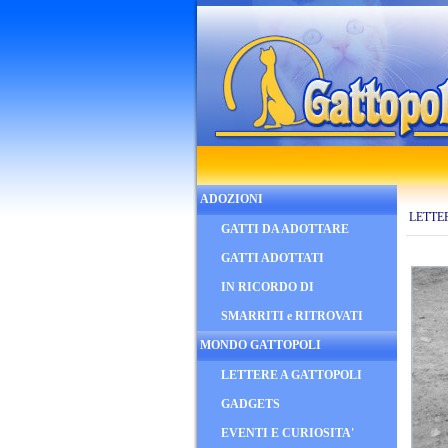
ADOZIONI
LETTE
GATTI DA ADOTTARE
GATTI ADOTTATI
IN RICORDO DI
SMARRITI e RITROVATI
MONDO GATTOPOLI
LETTERE A GATTOPOLI
GADGETS
EVENTI E CURIOSITA'