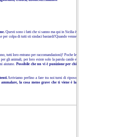
ane.
Questi sono i fatti che si sanno ma qui in Sicilia è
e per colpa di tutti sti sindaci bastardi!Quando venne
o, tutti loro entrano per raccomandazioni)! Poche le
r gli animali, per loro esiste solo la parola canile e
imi aiutano.
Possibile che nn vi è punizione per chi
tenti
.Arriviamo perfino a fare tra noi turni di riposo
a ammalare, la cosa meno grave che ti viene è la