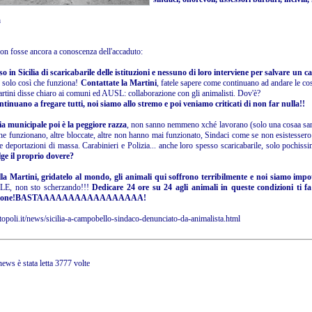
a
non fosse ancora a conoscenza dell'accaduto:
so in Sicilia di scaricabarile delle istituzioni e nessuno di loro interviene per salvare un c
 solo così che funziona!
Contattate la Martini
, fatele sapere come continuano ad andare le cos
artini disse chiaro ai comuni ed AUSL: collaborazione con gli animalisti. Dov'è?
ntinuano a fregare tutti, noi siamo allo stremo e poi veniamo criticati di non far nulla!!
ia municipale poi è la peggiore razza
, non sanno nemmeno xché lavorano (solo una cosaa sann
 funzionano, altre bloccate, altre non hanno mai funzionato, Sindaci come se non esistessero pe
le deportazioni di massa. Carabinieri e Polizia... anche loro spesso scaricabarile, solo pochiss
ge il proprio dovere?
lla Martini, gridatelo al mondo, gli animali qui soffrono terribilmente e noi siamo impo
, non sto scherzando!!!
Dedicare 24 ore su 24 agli animali in queste condizioni ti f
ssione!BASTAAAAAAAAAAAAAAAAA!
ttopoli.it/news/sicilia-a-campobello-sindaco-denunciato-da-animalista.html
ews è stata letta 3777 volte