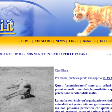
|
HOME
|
CHI SIAMO
|
NEWS
|
LINKS
|
BANNER
|
IN LIB
RE A GATTOPOLI
>
NON VENITE IN SICILIA PER LE VACANZE!!
Cer
Ciao Elena,
Per favore, pubblica questo mio appello:
NON V
Questi "amministratori" sono tutti collusi
poveri animali.....non date la possibilità a q
perchè sono servitori della mafia.
La mafia non è solo un'organizzazione crimi
animalisti, noi gente civile, noi gente onesta
ma non possiamo permettere che questi an
sindaci, onorevoli, assessori barbari, incivili,