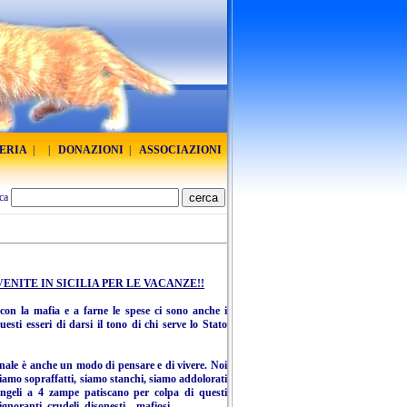
RERIA
|
|
DONAZIONI
|
ASSOCIAZIONI
ca
ENITE IN SICILIA PER LE VACANZE!!
 con la mafia e a farne le spese ci sono anche i
uesti esseri di darsi il tono di chi serve lo Stato
nale è anche un modo di pensare e di vivere. Noi
 siamo sopraffatti, siamo stanchi, siamo addolorati
geli a 4 zampe patiscano per colpa di questi
 ignoranti, crudeli, disonesti....mafiosi