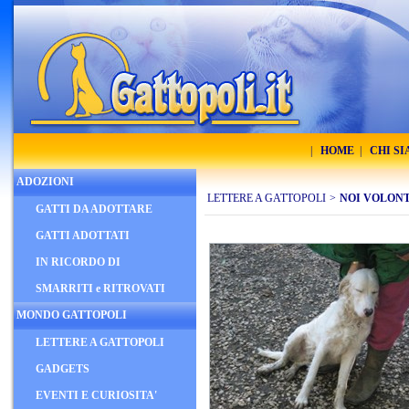
|
HOME
|
CHI S
ADOZIONI
LETTERE A GATTOPOLI
>
NOI VOLON
GATTI DA ADOTTARE
GATTI ADOTTATI
IN RICORDO DI
SMARRITI e RITROVATI
MONDO GATTOPOLI
LETTERE A GATTOPOLI
GADGETS
EVENTI E CURIOSITA'