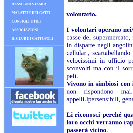
RASSEGNA STAMPA
volontario.
MALATTIE DEI GATTI
CONSIGLI UTILI
I volontari operano nei/
ASSOCIAZIONI
casse del supermercato, n
IL CLUB DI GATTOPOLI
In disparte negli angolin
cellulari, scartabelland
velocissimi in ufficio p
sconvolti ma con il sorr
peli.
Vivono in simbiosi con i
non rispondono mai
appelli.Ipersensibili, ge
Li riconosci perché qua
loro occhi verranno rap
passerà vicino
.