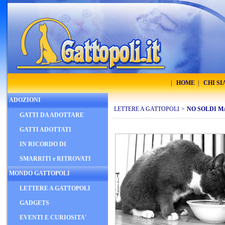
|
HOME
|
CHI S
ADOZIONI
LETTERE A GATTOPOLI
>
NO SOLDI M
GATTI DA ADOTTARE
GATTI ADOTTATI
IN RICORDO DI
SMARRITI e RITROVATI
MONDO GATTOPOLI
LETTERE A GATTOPOLI
GADGETS
EVENTI E CURIOSITA'