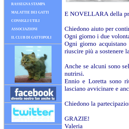
RASSEGNA STAMPA
E NOVELLARA della pr
MALATTIE DEI GATTI
CONSIGLI UTILI
Chiedono aiuto per conti
ASSOCIAZIONI
Ogni giorno i due volonta
IL CLUB DI GATTOPOLI
Ogni giorno acquistano 
riuscire più a sostenere l
Anche se alcuni sono sel
nutrirsi.
Ennio e Loretta sono ri
lasciano avvicinare e anc
Chiedono la partecipazion
GRAZIE!
Valeria