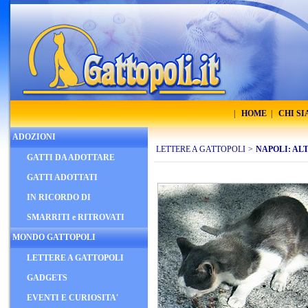
|
HOME
|
CHI S
ADOZIONI
LETTERE A GATTOPOLI
>
NAPOLI: AL
GATTI DA ADOTTARE
GATTI ADOTTATI
IN RICORDO DI
SMARRITI e RITROVATI
MONDO GATTOPOLI
LETTERE A GATTOPOLI
GADGETS
EVENTI E CURIOSITA'