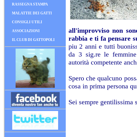
RASSEGNA STAMPA
MALATTIE DEI GATTI
CONSIGLI UTILI
all'improvviso non sono
ASSOCIAZIONI
rabbia e ti fa pensare s
IL CLUB DI GATTOPOLI
piu 2 anni e tutti buoni
da 3 sig.re le femmine 
autorità competente anche 
Spero che qualcuno possa
cosa in prima persona qu
Sei sempre gentilissima s