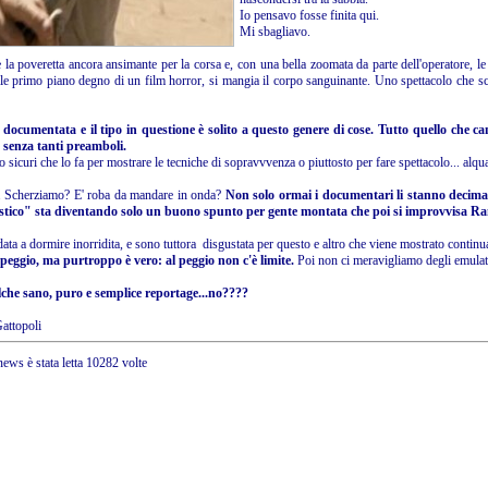
Io pensavo fosse finita qui.
Mi sbagliavo.
la poveretta ancora ansimante per la corsa e, con una bella zoomata da parte dell'operatore, le ta
ile primo piano degno di un film horror, si mangia il corpo sanguinante. Uno spettacolo che s
documentata e il tipo in questione è solito a questo genere di cose. Tutto quello che ca
e senza tanti preamboli.
sicuri che lo fa per mostrare le tecniche di sopravvvenza o piuttosto per fare spettacolo... alqua
 Scherziamo? E' roba da mandare in onda?
Non solo ormai i documentari li stanno decima
istico" sta diventando solo un buono spunto per gente montata che poi si improvvisa R
ta a dormire inorridita, e sono tuttora disgustata per questo e altro che viene mostrato continu
eggio, ma purtroppo è vero: al peggio non c'è limite.
Poi non ci meravigliamo degli emulat
che sano, puro e semplice reportage...no????
Gattopoli
ews è stata letta 10282 volte