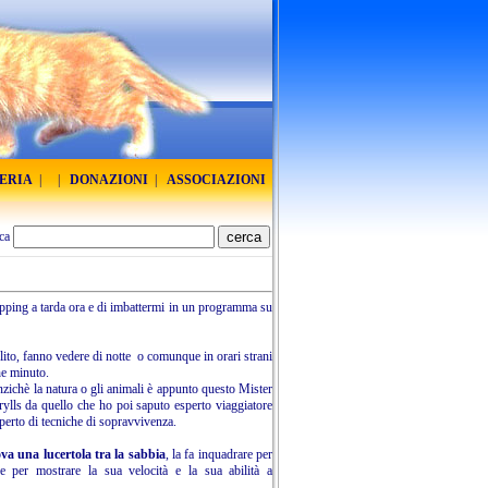
RERIA
|
|
DONAZIONI
|
ASSOCIAZIONI
ca
zapping a tarda ora e di imbattermi in un programma su
ito, fanno vedere di notte o comunque in orari strani
he minuto.
nzichè la natura o gli animali è appunto questo Mister
ylls da quello che ho poi saputo esperto viaggiatore
perto di tecniche di sopravvivenza.
ova una lucertola tra la sabbia
, la fa inquadrare per
e per mostrare la sua velocità e la sua abilità a