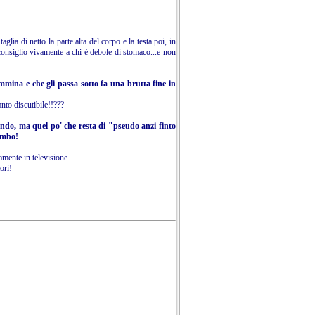
glia di netto la parte alta del corpo e la testa poi, in
consiglio vivamente a chi è debole di stomaco...e non
mmina e che gli passa sotto fa una brutta fine in
nto discutibile!!???
ndo, ma quel po' che resta di "pseudo anzi finto
ambo!
amente in televisione.
ori!