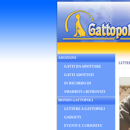
ADOZIONI
LETTE
GATTI DA ADOTTARE
GATTI ADOTTATI
IN RICORDO DI
SMARRITI e RITROVATI
MONDO GATTOPOLI
LETTERE A GATTOPOLI
GADGETS
EVENTI E CURIOSITA'