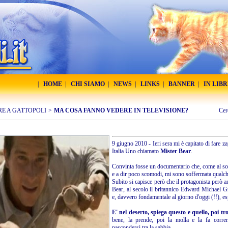
|
HOME
|
CHI SIAMO
|
NEWS
|
LINKS
|
BANNER
|
IN LIB
RE A GATTOPOLI
>
MA COSA FANNO VEDERE IN TELEVISIONE?
Cer
9 giugno 2010 - Ieri sera mi è capitato di fare 
Italia Uno chiamato
Mister Bear
.
Convinta fosse un documentario che, come al sol
e a dir poco scomodi, mi sono soffermata qualc
Subito si capisce però che il protagonista però a
Bear, al secolo il britannico Edward Michael Gr
e, davvero fondamentale al giorno d'oggi (!!), es
E' nel deserto, spiega questo e quello, poi tr
bene, la prende, poi la molla e la fa correr
nascondersi tra la sabbia.