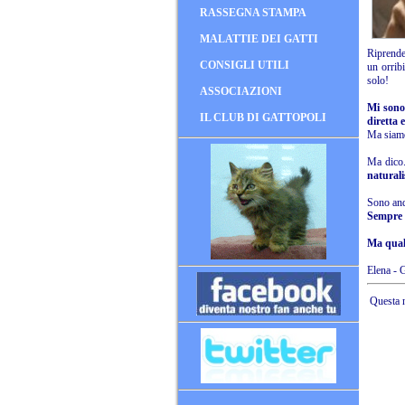
RASSEGNA STAMPA
MALATTIE DEI GATTI
Riprende 
CONSIGLI UTILI
un orrib
solo!
ASSOCIAZIONI
Mi sono 
IL CLUB DI GATTOPOLI
diretta 
Ma siamo 
Ma dico.
natural
Sono anda
Sempre p
Ma qual
Elena - 
Questa n