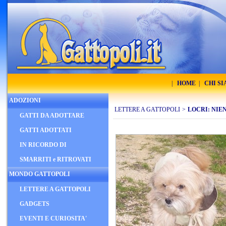
|
HOME
|
CHI S
ADOZIONI
LETTERE A GATTOPOLI
>
LOCRI: NIEN
GATTI DA ADOTTARE
GATTI ADOTTATI
IN RICORDO DI
SMARRITI e RITROVATI
MONDO GATTOPOLI
LETTERE A GATTOPOLI
GADGETS
EVENTI E CURIOSITA'