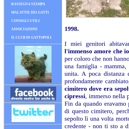
RASSEGNA STAMPA
MALATTIE DEI GATTI
CONSIGLI UTILI
1998.
ASSOCIAZIONI
IL CLUB DI GATTOPOLI
I miei genitori abitav
l'immenso amore che io n
per coloro che non hanno
una famiglia - mamma, m
unita. A poca distanza 
profondamente cambiato
cimitero dove era sepo
cipressi
, immerso nella p
Fin da quando eravamo pi
di questo cimitero, per
sepolto lì una volta mor
credente - non ti sto a 