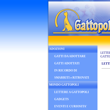
ADOZIONI
LETTE
GATTI DA ADOTTARE
GATTO
GATTI ADOTTATI
LETT
IN RICORDO DI
SMARRITI e RITROVATI
MONDO GATTOPOLI
LETTERE A GATTOPOLI
GADGETS
EVENTI E CURIOSITA'