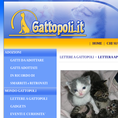
|
HOME
|
CHI S
ADOZIONI
LETTERE A GATTOPOLI
>
LETTERA AP
GATTI DA ADOTTARE
GATTI ADOTTATI
IN RICORDO DI
SMARRITI e RITROVATI
MONDO GATTOPOLI
LETTERE A GATTOPOLI
GADGETS
EVENTI E CURIOSITA'