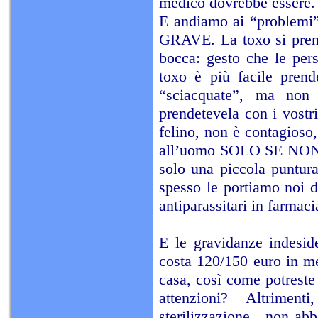
medico dovrebbe essere.
E andiamo ai “problem
GRAVE. La toxo si prende
bocca: gesto che le per
toxo è più facile prend
“sciacquate”, ma non
prendetevela con i vostr
felino, non è contagioso
all’uomo SOLO SE NON C’
solo una piccola puntura
spesso le portiamo noi d
antiparassitari in farmaci
E le gravidanze indeside
costa 120/150 euro in me
casa, così come potreste 
attenzioni? Altrim
sterilizzazione…non abba