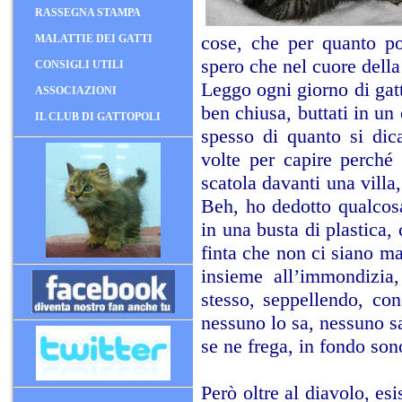
RASSEGNA STAMPA
cose, che per quanto po
MALATTIE DEI GATTI
spero che nel cuore della
CONSIGLI UTILI
Leggo ogni giorno di gat
ASSOCIAZIONI
ben chiusa, buttati in un
IL CLUB DI GATTOPOLI
spesso di quanto si dica
volte per capire perché
scatola davanti una villa
Beh, ho dedotto qualcosa
in una busta di plastica,
finta che non ci siano ma
insieme all’immondizia
stesso, seppellendo, con
nessuno lo sa, nessuno s
se ne frega, in fondo sono
Però oltre al diavolo, es