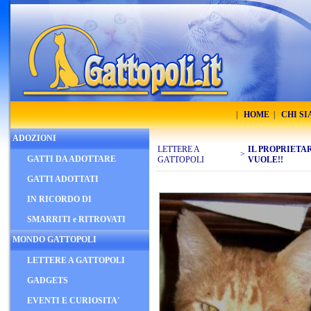
|
HOME
|
CHI S
ADOZIONI
LETTERE A
IL PROPRIETA
>
GATTI DA ADOTTARE
GATTOPOLI
VUOLE!!
GATTI ADOTTATI
IN RICORDO DI
SMARRITI e RITROVATI
MONDO GATTOPOLI
LETTERE A GATTOPOLI
GADGETS
EVENTI E CURIOSITA'