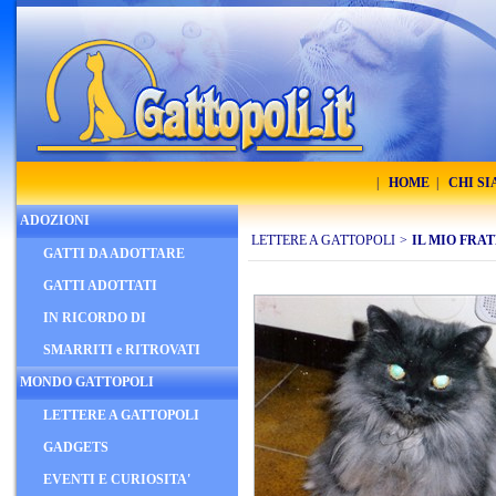
|
HOME
|
CHI S
ADOZIONI
LETTERE A GATTOPOLI
>
IL MIO FRA
GATTI DA ADOTTARE
GATTI ADOTTATI
IN RICORDO DI
SMARRITI e RITROVATI
MONDO GATTOPOLI
LETTERE A GATTOPOLI
GADGETS
EVENTI E CURIOSITA'