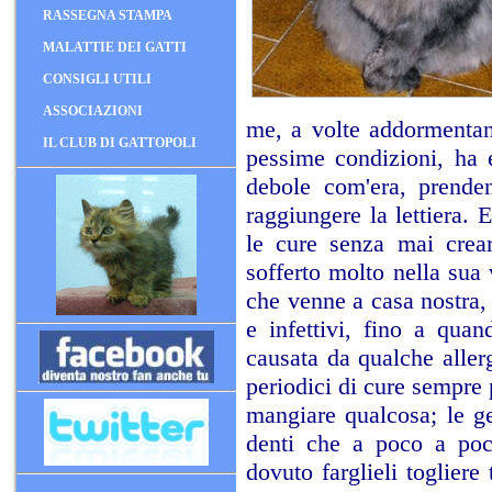
RASSEGNA STAMPA
MALATTIE DEI GATTI
CONSIGLI UTILI
ASSOCIAZIONI
me, a volte addormentand
IL CLUB DI GATTOPOLI
pessime condizioni, ha 
debole com'era, prende
raggiungere la lettiera. 
le cure senza mai crear
sofferto molto nella sua 
che venne a casa nostra, 
e infettivi, fino a quan
causata da qualche allerg
periodici di cure sempre 
mangiare qualcosa; le ge
denti che a poco a poc
dovuto farglieli togliere 